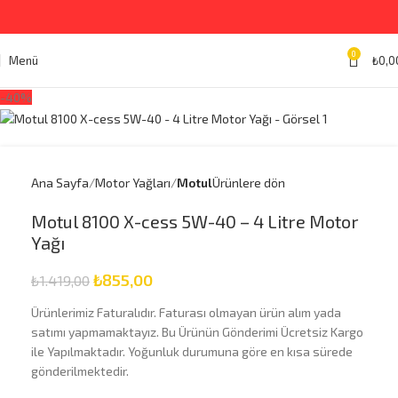
0
Menü
₺
0,0
-40%
Ana Sayfa
Motor Yağları
Motul
Ürünlere dön
Motul 8100 X-cess 5W-40 – 4 Litre Motor
Yağı
₺
855,00
₺
1.419,00
Ürünlerimiz Faturalıdır. Faturası olmayan ürün alım yada
satımı yapmamaktayız. Bu Ürünün Gönderimi Ücretsiz Kargo
ile Yapılmaktadır. Yoğunluk durumuna göre en kısa sürede
gönderilmektedir.