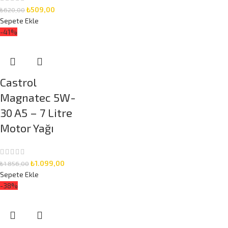
₺
509,00
₺
620,00
Sepete Ekle
-41%
Castrol
Magnatec 5W-
30 A5 – 7 Litre
Motor Yağı
₺
1.099,00
₺
1.856,00
Sepete Ekle
-38%