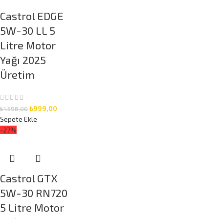
Castrol EDGE
5W-30 LL 5
Litre Motor
Yağı 2025
Üretim
₺
999,00
₺
1.598,00
Sepete Ekle
-27%
Castrol GTX
5W-30 RN720
5 Litre Motor