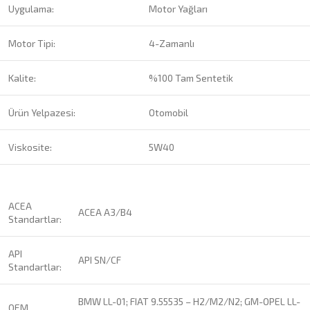
Uygulama:
Motor Yağları
Motor Tipi:
4-Zamanlı
Kalite:
%100 Tam Sentetik
Ürün Yelpazesi:
Otomobil
Viskosite:
5W40
ACEA
ACEA A3/B4
Standartlar:
API
API SN/CF
Standartlar:
BMW LL-01; FIAT 9.55535 – H2/M2/N2; GM-OPEL LL-
OEM