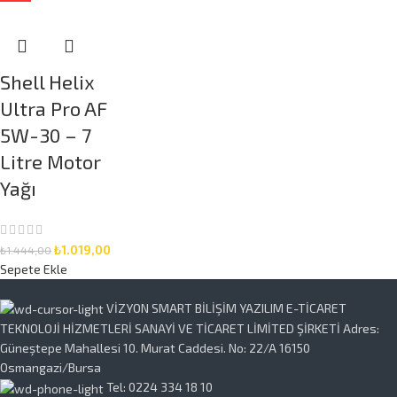
Shell Helix
Ultra Pro AF
5W-30 – 7
Litre Motor
Yağı
₺
1.019,00
₺
1.444,00
Sepete Ekle
VİZYON SMART BİLİŞİM YAZILIM E-TİCARET
TEKNOLOJİ HİZMETLERİ SANAYİ VE TİCARET LİMİTED ŞİRKETİ Adres:
Güneştepe Mahallesi 10. Murat Caddesi. No: 22/A 16150
Osmangazi/Bursa
Tel: 0224 334 18 10