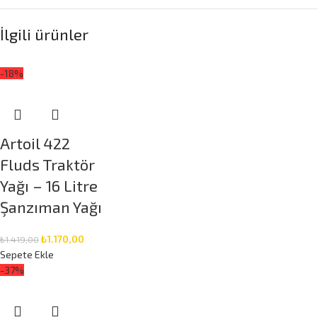
İlgili ürünler
-18%
Artoil 422
Fluds Traktör
Yağı – 16 Litre
Şanzıman Yağı
₺
1.170,00
₺
1.419,00
Sepete Ekle
-37%