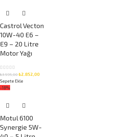
Castrol Vecton
10W-40 E6 –
E9 – 20 Litre
Motor Yağı
₺
2.852,00
₺
3.595,00
Sepete Ekle
-18%
Motul 6100
Synergie 5W-
40 – 5 Litre