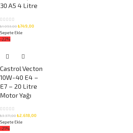
30 A5 4 Litre
₺
749,00
₺
1.093,00
Sepete Ekle
-22%
Castrol Vecton
10W-40 E4 –
E7 – 20 Litre
Motor Yağı
₺
2.618,00
₺
3.371,00
Sepete Ekle
-21%