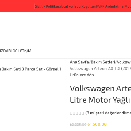
Gizlilik Politikası
İptal ve İade Koşulları
KVKK Aydınlatma Met
IZDA
BLOG
İLETİŞİM
Ana Sayfa
Bakım Setleri
Volksw
Volkswagen Arteon 2.0 TDI (2017-
Ürünlere dön
Volkswagen Arte
Litre Motor Yağlı
(
3
müşteri değerlendirme
₺
1.500,00
₺
2.225,00