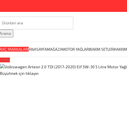
Arama
RAÇ MARKALARI
ANASAYFA
MAĞAZA
MOTOR YAĞLARI
BAKIM SETLERİ
HAKKIM
-33%
Büyütmek için tıklayın