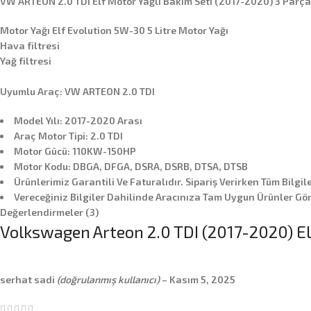
VW ARTEON 2.0 TDI Elf Motor Yağlı Bakım Seti (2017-2020) 3 Parça
Motor Yağı Elf Evolution 5W-30 5 Litre Motor Yağı
Hava filtresi
Yağ filtresi
Uyumlu Araç: VW ARTEON 2.0 TDI
Model Yılı: 2017-2020 Arası
Araç Motor Tipi: 2.0 TDI
Motor Gücü: 110KW-150HP
Motor Kodu: DBGA, DFGA, DSRA, DSRB, DTSA, DTSB
Ürünlerimiz Garantili Ve Faturalıdır. Sipariş Verirken Tüm Bilgil
Vereceğiniz Bilgiler Dahilinde Aracınıza Tam Uygun Ürünler Gön
Değerlendirmeler (3)
Volkswagen Arteon 2.0 TDI (2017-2020) Elf
serhat sadi
(doğrulanmış kullanıcı)
–
Kasım 5, 2025