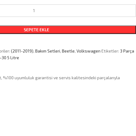
SEPETE EKLE
riler:
(2011-2019)
,
Bakım Setleri
,
Beetle
,
Volkswagen
Etiketler:
3 Parça
-30 5 Litre
, %100 uyumluluk garantisi ve servis kalitesindeki parçalarıyla