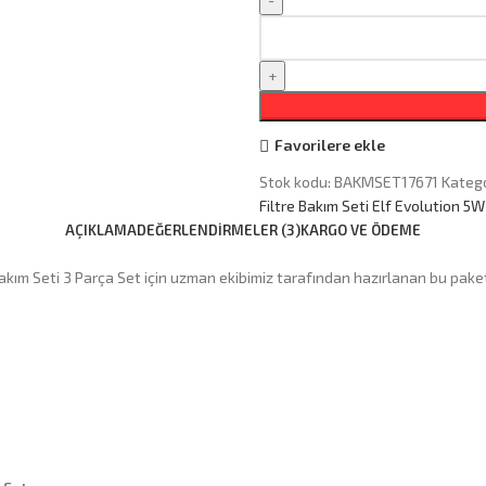
Favorilere ekle
Stok kodu:
BAKMSET17671
Katego
Filtre Bakım Seti Elf Evolution 5W
AÇIKLAMA
DEĞERLENDIRMELER (3)
KARGO VE ÖDEME
kım Seti 3 Parça Set için uzman ekibimiz tarafından hazırlanan bu paket