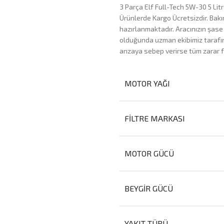
3 Parça Elf Full-Tech 5W-30 5 Litr
Ürünlerde Kargo Ücretsizdir. Bak
hazırlanmaktadır. Aracınızın şase
olduğunda uzman ekibimiz tarafını
arızaya sebep verirse tüm zarar f
MOTOR YAĞI
FILTRE MARKASI
MOTOR GÜCÜ
BEYGIR GÜCÜ
YAKIT TÜRÜ