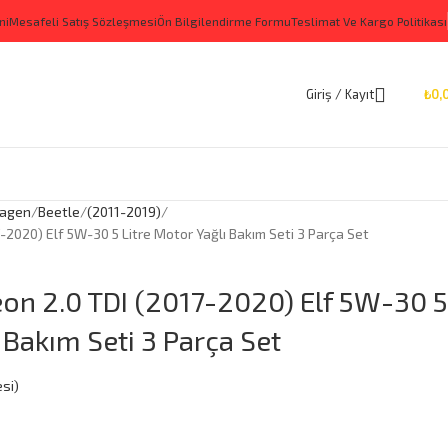
ni
Mesafeli Satış Sözleşmesi
Ön Bilgilendirme Formu
Teslimat Ve Kargo Politikası
Giriş / Kayıt
₺
0,
agen
Beetle
(2011-2019)
2020) Elf 5W-30 5 Litre Motor Yağlı Bakım Seti 3 Parça Set
on 2.0 TDI (2017-2020) Elf 5W-30 5
 Bakım Seti 3 Parça Set
si)