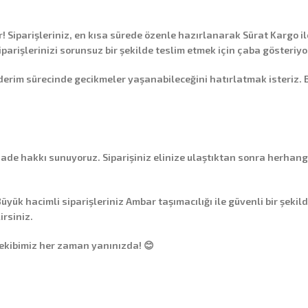
Siparişleriniz, en kısa sürede özenle hazırlanarak
Sürat Kargo
il
siparişlerinizi sorunsuz bir şekilde teslim etmek için çaba gösteriyo
 sürecinde gecikmeler yaşanabileceğini hatırlatmak isteriz. Bu g
 iade hakkı
sunuyoruz. Siparişiniz elinize ulaştıktan sonra herhang
üyük hacimli siparişleriniz
Ambar taşımacılığı
ile güvenli bir şekil
irsiniz.
 ekibimiz her zaman yanınızda! 😊