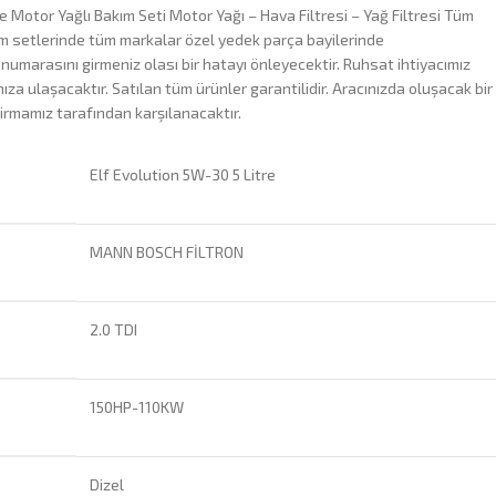
e Motor Yağlı Bakım Seti Motor Yağı – Hava Filtresi – Yağ Filtresi Tüm
ım setlerinde tüm markalar özel yedek parça bayilerinde
 numarasını girmeniz olası bir hatayı önleyecektir. Ruhsat ihtiyacımız
za ulaşacaktır. Satılan tüm ürünler garantilidir. Aracınızda oluşacak bir
irmamız tarafından karşılanacaktır.
Elf Evolution 5W-30 5 Litre
MANN BOSCH FİLTRON
2.0 TDI
150HP-110KW
Dizel