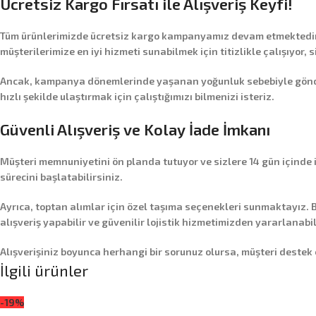
Ücretsiz Kargo Fırsatı ile Alışveriş Keyfi!
Tüm ürünlerimizde
ücretsiz kargo
kampanyamız devam etmektedir! 
müşterilerimize en iyi hizmeti sunabilmek için titizlikle çalışıyor, 
Ancak, kampanya dönemlerinde yaşanan yoğunluk sebebiyle gönderim
hızlı şekilde ulaştırmak için çalıştığımızı bilmenizi isteriz.
Güvenli Alışveriş ve Kolay İade İmkanı
Müşteri memnuniyetini ön planda tutuyor ve sizlere
14 gün içinde
sürecini başlatabilirsiniz.
Ayrıca,
toptan alımlar
için özel taşıma seçenekleri sunmaktayız. B
alışveriş yapabilir ve güvenilir lojistik hizmetimizden yararlanabil
Alışverişiniz boyunca herhangi bir sorunuz olursa, müşteri destek
İlgili ürünler
-19%