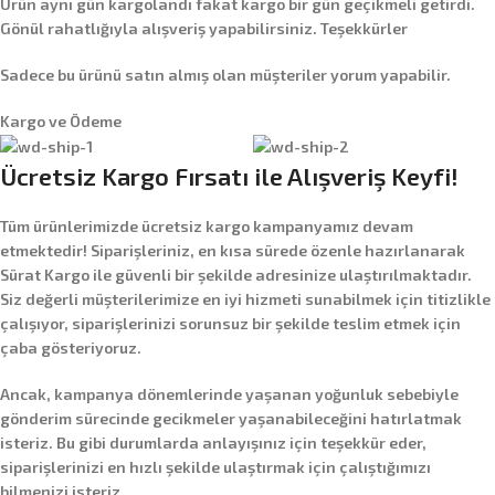
Ürün aynı gün kargolandı fakat kargo bir gün geçikmeli getirdi.
Gönül rahatlığıyla alışveriş yapabilirsiniz. Teşekkürler
Sadece bu ürünü satın almış olan müşteriler yorum yapabilir.
Kargo ve Ödeme
Ücretsiz Kargo Fırsatı ile Alışveriş Keyfi!
Tüm ürünlerimizde
ücretsiz kargo
kampanyamız devam
etmektedir! Siparişleriniz, en kısa sürede özenle hazırlanarak
Sürat Kargo
ile güvenli bir şekilde adresinize ulaştırılmaktadır.
Siz değerli müşterilerimize en iyi hizmeti sunabilmek için titizlikle
çalışıyor, siparişlerinizi sorunsuz bir şekilde teslim etmek için
çaba gösteriyoruz.
Ancak, kampanya dönemlerinde yaşanan yoğunluk sebebiyle
gönderim sürecinde gecikmeler yaşanabileceğini hatırlatmak
isteriz. Bu gibi durumlarda anlayışınız için teşekkür eder,
siparişlerinizi en hızlı şekilde ulaştırmak için çalıştığımızı
bilmenizi isteriz.