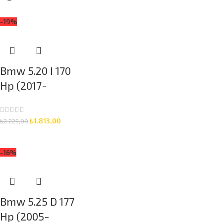
-19%
Bmw 5.20 I 170
Hp (2017-
2020) Elf 5W-
30 5 Litre
₺
1.813,00
₺
2.225,00
Motor Yağlı
SEPETE EKLE
Bakım Seti 3
-16%
Parça Set
Bmw 5.25 D 177
Hp (2005-