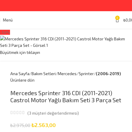
0
Menü
₺
0,0
-14%
Büyütmek için tıklayın
Ana Sayfa
Bakım Setleri
Mercedes
Sprinter
(2006-2019)
Ürünlere dön
Mercedes Sprinter 316 CDI (2011-2021)
Castrol Motor Yağlı Bakım Seti 3 Parça Set
(
3
müşteri değerlendirmesi)
₺
2.563,00
₺
2.975,00