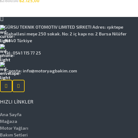
₺
2.125,00
₺
2.600,00
Motor Yağlı
SEPETE EKLE
Bakım Seti 3
Parça Set
GÜRSU TEKNIK OTOMOTIV LIMITED SIRKETI Adres: ışıktepe
mahallesi meşe 250 sokak. No: 2 iç kapı no: 2 Bursa Nilüfer
16140 Türkiye
Tel: 0541 115 77 25
E-posta: info@motoryagbakim.com
HIZLI LINKLER
Ana Sayfa
Mağaza
Motor Yağları
Bakım Setleri