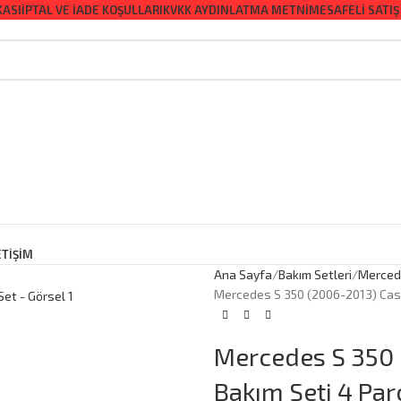
KASI
İPTAL VE İADE KOŞULLARI
KVKK AYDINLATMA METNI
MESAFELI SATIŞ
ETİŞİM
Ana Sayfa
Bakım Setleri
Merced
Mercedes S 350 (2006-2013) Cast
Mercedes S 350 
Bakım Seti 4 Par