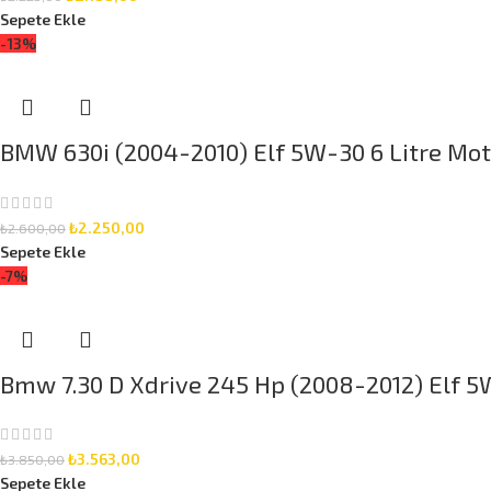
Sepete Ekle
-13%
BMW 630i (2004-2010) Elf 5W-30 6 Litre Moto
₺
2.250,00
₺
2.600,00
Sepete Ekle
-7%
Bmw 7.30 D Xdrive 245 Hp (2008-2012) Elf 5W
₺
3.563,00
₺
3.850,00
Sepete Ekle