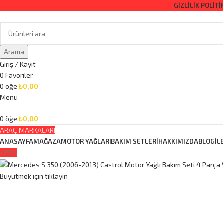
GIZLILIK POLITI
Arama
Giriş / Kayıt
0
Favoriler
0
öğe
₺
0,00
Menü
0
öğe
₺
0,00
ARAÇ MARKALARI
ANASAYFA
MAĞAZA
MOTOR YAĞLARI
BAKIM SETLERİ
HAKKIMIZDA
BLOG
İL
-29%
Büyütmek için tıklayın