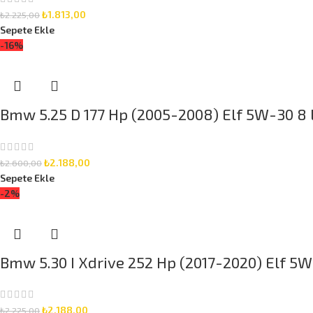
₺
1.813,00
₺
2.225,00
Sepete Ekle
-16%
Bmw 5.25 D 177 Hp (2005-2008) Elf 5W-30 8 L
₺
2.188,00
₺
2.600,00
Sepete Ekle
-2%
Bmw 5.30 I Xdrive 252 Hp (2017-2020) Elf 5W-
₺
2.188,00
₺
2.225,00