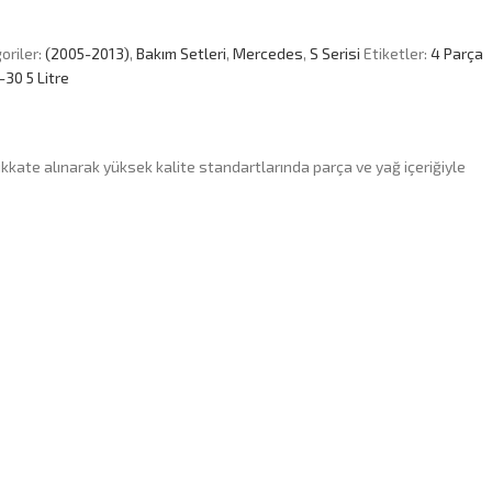
oriler:
(2005-2013)
,
Bakım Setleri
,
Mercedes
,
S Serisi
Etiketler:
4 Parça
-30 5 Litre
kkate alınarak yüksek kalite standartlarında parça ve yağ içeriğiyle