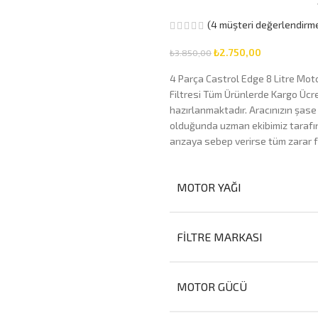
(
4
müşteri değerlendirme
₺
2.750,00
₺
3.850,00
4 Parça Castrol Edge 8 Litre Motor
Filtresi Tüm Ürünlerde Kargo Ücre
hazırlanmaktadır. Aracınızın şase
olduğunda uzman ekibimiz tarafını
arızaya sebep verirse tüm zarar f
MOTOR YAĞI
FILTRE MARKASI
MOTOR GÜCÜ