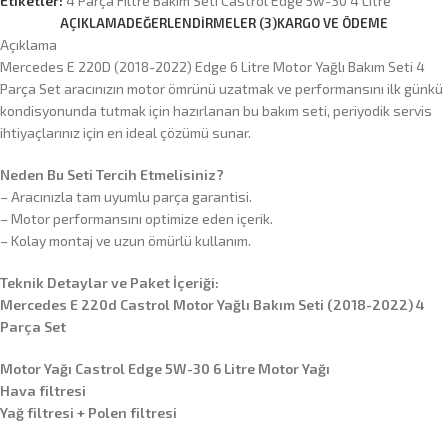
Etiketler:
4 Parça Filtre Bakım Seti Castrol Edge 5w-30 4 Litre
AÇIKLAMA
DEĞERLENDIRMELER (3)
KARGO VE ÖDEME
Açıklama
Mercedes E 220D (2018-2022) Edge 6 Litre Motor Yağlı Bakım Seti 4
Parça Set aracınızın motor ömrünü uzatmak ve performansını ilk günkü
kondisyonunda tutmak için hazırlanan bu bakım seti, periyodik servis
ihtiyaçlarınız için en ideal çözümü sunar.
Neden Bu Seti Tercih Etmelisiniz?
– Aracınızla tam uyumlu parça garantisi.
– Motor performansını optimize eden içerik.
– Kolay montaj ve uzun ömürlü kullanım.
Teknik Detaylar ve Paket İçeriği:
Mercedes E 220d Castrol Motor Yağlı Bakım Seti (2018-2022) 4
Parça Set
Motor Yağı Castrol Edge 5W-30 6 Litre Motor Yağı
Hava filtresi
Yağ filtresi + Polen filtresi