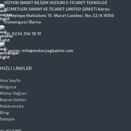
VİZYON SMART BİLİŞİM YAZILIM E-TİCARET TEKNOLOJİ
HİZMETLERİ SANAYİ VE TİCARET LİMİTED ŞİRKETİ Adres:
Güneştepe Mahallesi 10. Murat Caddesi. No: 22/A 16150
Osmangazi/Bursa
Tel: 0224 334 18 10
E-posta: info@motoryagbakim.com
HIZLI LINKLER
Ana Sayfa
Mağaza
Motor Yağları
Bakım Setleri
Hakkımızda
Blog
İletişim