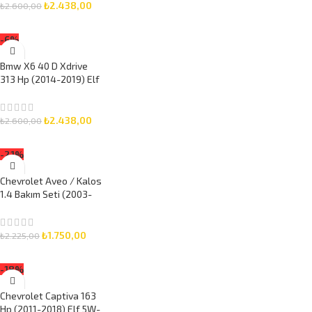
₺
2.438,00
₺
2.600,00
SEPETE EKLE
-6%
Bmw X6 40 D Xdrive
313 Hp (2014-2019) Elf
5W-30 7 Litre Motor
Yağlı Bakım Seti 3 Parça
Set
₺
2.438,00
₺
2.600,00
SEPETE EKLE
-21%
Chevrolet Aveo / Kalos
1.4 Bakım Seti (2003-
2009) Elf 5W-30 5 Litre
Motor Yağlı 3 Parça Set
₺
1.750,00
₺
2.225,00
SEPETE EKLE
-18%
Chevrolet Captiva 163
Hp (2011-2018) Elf 5W-