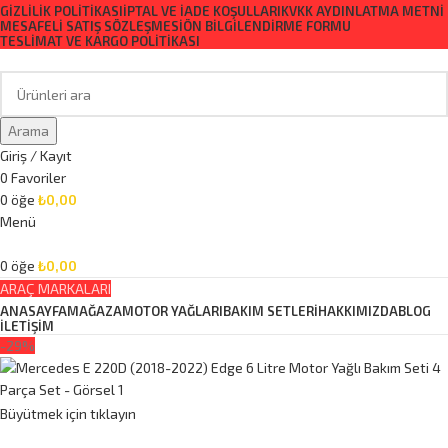
GIZLILIK POLITIKASI
İPTAL VE İADE KOŞULLARI
KVKK AYDINLATMA METNI
MESAFELI SATIŞ SÖZLEŞMESI
ÖN BILGILENDIRME FORMU
TESLIMAT VE KARGO POLITIKASI
Arama
Giriş / Kayıt
0
Favoriler
0
öğe
₺
0,00
Menü
0
öğe
₺
0,00
ARAÇ MARKALARI
ANASAYFA
MAĞAZA
MOTOR YAĞLARI
BAKIM SETLERİ
HAKKIMIZDA
BLOG
İLETİŞİM
-29%
Büyütmek için tıklayın