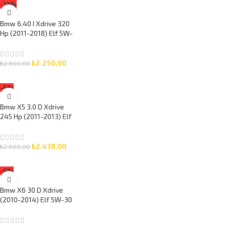
-13%
Bmw 6.40 I Xdrive 320
Hp (2011-2018) Elf 5W-
30 6 Litre Motor Yağlı
Bakım Seti 3 Parça Set
₺
2.250,00
₺
2.600,00
SEPETE EKLE
-6%
Bmw X5 3.0 D Xdrive
245 Hp (2011-2013) Elf
5W-30 7 Litre Motor
Yağlı Bakım Seti 3 Parça
Set
₺
2.438,00
₺
2.600,00
SEPETE EKLE
-6%
Bmw X6 30 D Xdrive
(2010-2014) Elf 5W-30
8 Litre Motor Yağlı
Bakım Seti 3 Parça Set