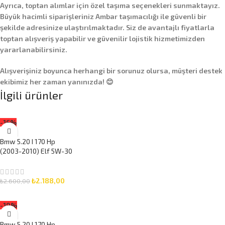
Ayrıca,
toptan alımlar
için özel taşıma seçenekleri sunmaktayız.
Büyük hacimli siparişleriniz
Ambar taşımacılığı
ile güvenli bir
şekilde adresinize ulaştırılmaktadır. Siz de avantajlı fiyatlarla
toptan alışveriş yapabilir ve güvenilir lojistik hizmetimizden
yararlanabilirsiniz.
Alışverişiniz boyunca herhangi bir sorunuz olursa, müşteri destek
ekibimiz her zaman yanınızda! 😊
İlgili ürünler
-16%
Bmw 5.20 I 170 Hp
(2003-2010) Elf 5W-30
7 Litre Motor Yağlı
Bakım Seti 3 Parça Set
₺
2.188,00
₺
2.600,00
SEPETE EKLE
-19%
Bmw 5.20 I 170 Hp