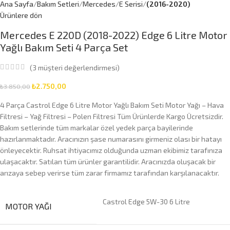
Ana Sayfa
Bakım Setleri
Mercedes
E Serisi
(2016-2020)
Ürünlere dön
Mercedes E 220D (2018-2022) Edge 6 Litre Motor
Yağlı Bakım Seti 4 Parça Set
(
3
müşteri değerlendirmesi)
₺
2.750,00
₺
3.850,00
4 Parça Castrol Edge 6 Litre Motor Yağlı Bakım Seti Motor Yağı – Hava
Filtresi – Yağ Filtresi – Polen Filtresi Tüm Ürünlerde Kargo Ücretsizdir.
Bakım setlerinde tüm markalar özel yedek parça bayilerinde
hazırlanmaktadır. Aracınızın şase numarasını girmeniz olası bir hatayı
önleyecektir. Ruhsat ihtiyacımız olduğunda uzman ekibimiz tarafınıza
ulaşacaktır. Satılan tüm ürünler garantilidir. Aracınızda oluşacak bir
arızaya sebep verirse tüm zarar firmamız tarafından karşılanacaktır.
Castrol Edge 5W-30 6 Litre
MOTOR YAĞI