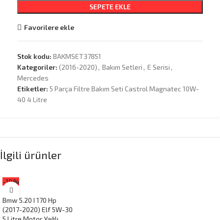
SEPETE EKLE
Favorilere ekle
Stok kodu:
BAKMSET37851
Kategoriler:
(2016-2020)
,
Bakım Setleri
,
E Serisi
,
Mercedes
Etiketler:
5 Parça Filtre Bakım Seti Castrol Magnatec 10W-
40 4 Litre
İlgili ürünler
-19%
Bmw 5.20 I 170 Hp
(2017-2020) Elf 5W-30
5 Litre Motor Yağlı