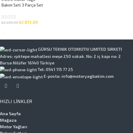
Bakım Seti 3 Parça Set
₺
1.813,00
₺
2.225,00
SEPETE EKLE
GÜRSU TEKNIK OTOMOTIV LIMITED SIRKETI
Adres: ışıktepe mahallesi meşe 250 sokak. No: 2 iç kapı no: 2
Bursa Nilüfer 16140 Türkiye
Tel: 0541 115 77 25
E-posta: info@motoryagbakim.com
HIZLI LINKLER
Ana Sayfa
Mağaza
Motor Yağları