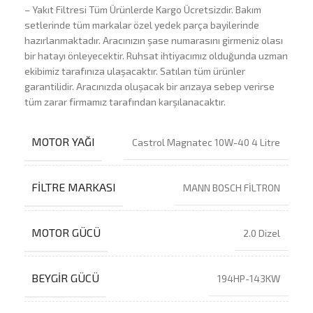
– Yakıt Filtresi Tüm Ürünlerde Kargo Ücretsizdir. Bakım
setlerinde tüm markalar özel yedek parça bayilerinde
hazırlanmaktadır. Aracınızın şase numarasını girmeniz olası
bir hatayı önleyecektir. Ruhsat ihtiyacımız olduğunda uzman
ekibimiz tarafınıza ulaşacaktır. Satılan tüm ürünler
garantilidir. Aracınızda oluşacak bir arızaya sebep verirse
tüm zarar firmamız tarafından karşılanacaktır.
MOTOR YAĞI
Castrol Magnatec 10W-40 4 Litre
FILTRE MARKASI
MANN BOSCH FİLTRON
MOTOR GÜCÜ
2.0 Dizel
BEYGIR GÜCÜ
194HP-143KW