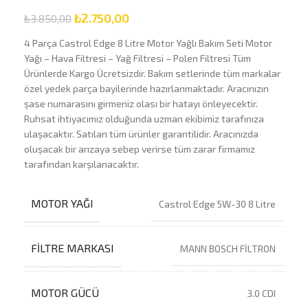
₺
2.750,00
₺
3.850,00
4 Parça Castrol Edge 8 Litre Motor Yağlı Bakım Seti Motor
Yağı – Hava Filtresi – Yağ Filtresi – Polen Filtresi Tüm
Ürünlerde Kargo Ücretsizdir. Bakım setlerinde tüm markalar
özel yedek parça bayilerinde hazırlanmaktadır. Aracınızın
şase numarasını girmeniz olası bir hatayı önleyecektir.
Ruhsat ihtiyacımız olduğunda uzman ekibimiz tarafınıza
ulaşacaktır. Satılan tüm ürünler garantilidir. Aracınızda
oluşacak bir arızaya sebep verirse tüm zarar firmamız
tarafından karşılanacaktır.
MOTOR YAĞI
Castrol Edge 5W-30 8 Litre
FILTRE MARKASI
MANN BOSCH FİLTRON
MOTOR GÜCÜ
3.0 CDI