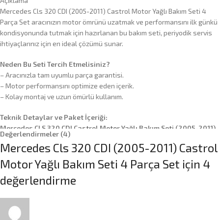
Açıklama
Mercedes Cls 320 CDI (2005-2011) Castrol Motor Yağlı Bakım Seti 4
Parça Set aracınızın motor ömrünü uzatmak ve performansını ilk günkü
kondisyonunda tutmak için hazırlanan bu bakım seti, periyodik servis
ihtiyaçlarınız için en ideal çözümü sunar.
Neden Bu Seti Tercih Etmelisiniz?
– Aracınızla tam uyumlu parça garantisi.
– Motor performansını optimize eden içerik.
– Kolay montaj ve uzun ömürlü kullanım.
Teknik Detaylar ve Paket İçeriği:
Mercedes CLS 320 CDI Castrol Motor Yağlı Bakım Seti (2005-2011)
Değerlendirmeler (4)
4 Parça Set
Mercedes Cls 320 CDI (2005-2011) Castrol
Motor Yağı Castrol Edge 5W-30 8 Litre Motor Yağı
Motor Yağlı Bakım Seti 4 Parça Set
için 4
Hava filtresi
değerlendirme
Yağ filtresi + Polen filtresi
Uyumlu Araç: Mercedes CLS 320 CDIn
Model Yılı: 2005-2011 Arası