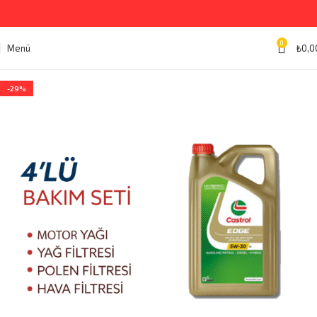
0
Menü
₺
0,0
-29%