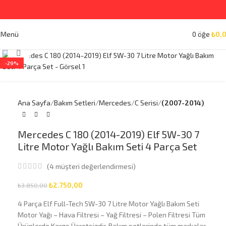
Menü
0
öğe
₺
0,
Büyütmek için tıklayın
-29%
Ana Sayfa
Bakım Setleri
Mercedes
C Serisi
(2007-2014)
Mercedes C 180 (2014-2019) Elf 5W-30 7
Litre Motor Yağlı Bakım Seti 4 Parça Set
(
4
müşteri değerlendirmesi)
₺
2.750,00
₺
3.850,00
4 Parça Elf Full-Tech 5W-30 7 Litre Motor Yağlı Bakım Seti
Motor Yağı – Hava Filtresi – Yağ Filtresi – Polen Filtresi Tüm
Ürünlerde Kargo Ücretsizdir. Bakım setlerinde tüm markalar