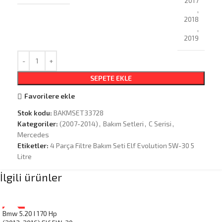
2017
,
2018
,
2019
SEPETE EKLE
Favorilere ekle
Stok kodu:
BAKMSET33728
Kategoriler:
(2007-2014)
,
Bakım Setleri
,
C Serisi
,
Mercedes
Etiketler:
4 Parça Filtre Bakım Seti Elf Evolution 5W-30 5
Litre
İlgili ürünler
Bmw 5.20 I 170 Hp
-19%