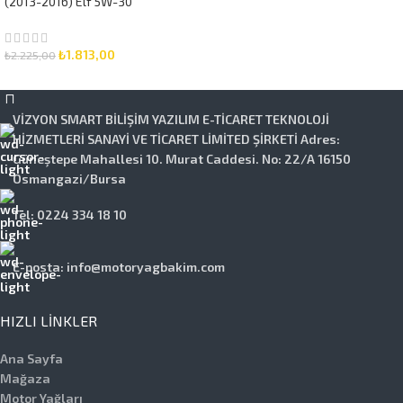
(2013-2016) Elf 5W-30
5 Litre Motor Yağlı
Bakım Seti 3 Parça Set
₺
1.813,00
₺
2.225,00
SEPETE EKLE
VİZYON SMART BİLİŞİM YAZILIM E-TİCARET TEKNOLOJİ
HİZMETLERİ SANAYİ VE TİCARET LİMİTED ŞİRKETİ Adres:
Güneştepe Mahallesi 10. Murat Caddesi. No: 22/A 16150
Osmangazi/Bursa
Tel: 0224 334 18 10
E-posta: info@motoryagbakim.com
HIZLI LINKLER
Ana Sayfa
Mağaza
Motor Yağları