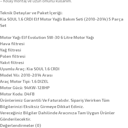
– Kolay montaj ve uzun ömürlü kullanım.
Teknik Detaylar ve Paket İçeriği:
Kia SOUL 1.6 CRDI Elf Motor Yağlı Bakım Seti (2010-2014) 5 Parça
Set
Motor Yağı Elf Evolution 5W-30 6 Litre Motor Yağı
Hava filtresi
Yağ filtresi
Polen filtresi
Yakıt filtresi
Uyumlu Araç: Kia SOUL 1.6 CRDI
Model Yılı: 2010-2014 Arası
Araç Motor Tipi: 1.6 DIZEL
Motor Gücü: 94KW-128HP
Motor Kodu: D4FB
Ürünlerimiz Garantili Ve Faturalıdır. Sipariş Verirken Tüm
Bilgilerinizi Eksiksiz Girmeye Dikkat Ediniz.
Vereceğiniz Bilgiler Dahilinde Aracınıza Tam Uygun Ürünler
Gönderilecektir.
Değerlendirmeler (0)