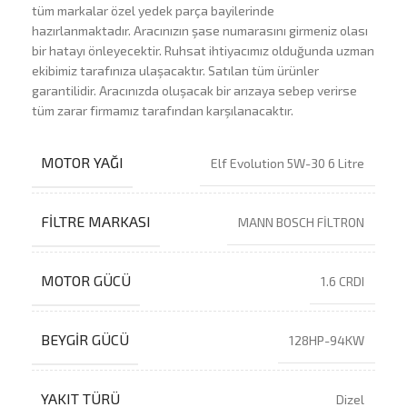
tüm markalar özel yedek parça bayilerinde
hazırlanmaktadır. Aracınızın şase numarasını girmeniz olası
bir hatayı önleyecektir. Ruhsat ihtiyacımız olduğunda uzman
ekibimiz tarafınıza ulaşacaktır. Satılan tüm ürünler
garantilidir. Aracınızda oluşacak bir arızaya sebep verirse
tüm zarar firmamız tarafından karşılanacaktır.
MOTOR YAĞI
Elf Evolution 5W-30 6 Litre
FILTRE MARKASI
MANN BOSCH FİLTRON
MOTOR GÜCÜ
1.6 CRDI
BEYGIR GÜCÜ
128HP-94KW
YAKIT TÜRÜ
Dizel