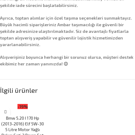
şekilde iade sürecini başlatabilirsiniz.
Ayrıca,
toptan alımlar
için özel taşıma seçenekleri sunmaktayız.
Büyük hacimli siparişleriniz
Ambar taşımacılığı
ile güvenli bir
şekilde adresinize ulaştırılmaktadır. Siz de avantajlı fiyatlarla
toptan alışveriş yapabilir ve güvenilir lojistik hizmetimizden
yararlanabilirsiniz.
Alışverişiniz boyunca herhangi bir sorunuz olursa, müşteri destek
ekibimiz her zaman yanınızda! 😊
İlgili ürünler
-19%
Bmw 5.20 I 170 Hp
(2013-2016) Elf 5W-30
5 Litre Motor Yağlı