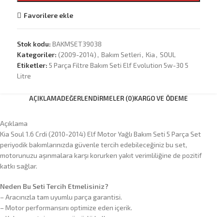
Favorilere ekle
Stok kodu:
BAKMSET39038
Kategoriler:
(2009-2014)
,
Bakım Setleri
,
Kia
,
SOUL
Etiketler:
5 Parça Filtre Bakım Seti Elf Evolution 5w-30 5
Litre
AÇIKLAMA
DEĞERLENDIRMELER (0)
KARGO VE ÖDEME
Açıklama
Kia Soul 1.6 Crdi (2010-2014) Elf Motor Yağlı Bakım Seti 5 Parça Set
periyodik bakımlarınızda güvenle tercih edebileceğiniz bu set,
motorunuzu aşınmalara karşı korurken yakıt verimliliğine de pozitif
katkı sağlar.
Neden Bu Seti Tercih Etmelisiniz?
– Aracınızla tam uyumlu parça garantisi.
– Motor performansını optimize eden içerik.