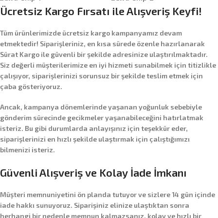
Ücretsiz Kargo Fırsatı ile Alışveriş Keyfi!
Tüm ürünlerimizde
ücretsiz kargo
kampanyamız devam
etmektedir! Siparişleriniz, en kısa sürede özenle hazırlanarak
Sürat Kargo
ile güvenli bir şekilde adresinize ulaştırılmaktadır.
Siz değerli müşterilerimize en iyi hizmeti sunabilmek için titizlikle
çalışıyor, siparişlerinizi sorunsuz bir şekilde teslim etmek için
çaba gösteriyoruz.
Ancak, kampanya dönemlerinde yaşanan yoğunluk sebebiyle
gönderim sürecinde gecikmeler yaşanabileceğini hatırlatmak
isteriz. Bu gibi durumlarda anlayışınız için teşekkür eder,
siparişlerinizi en hızlı şekilde ulaştırmak için çalıştığımızı
bilmenizi isteriz.
Güvenli Alışveriş ve Kolay İade İmkanı
Müşteri memnuniyetini ön planda tutuyor ve sizlere
14 gün içinde
iade hakkı
sunuyoruz. Siparişiniz elinize ulaştıktan sonra
herhangi bir nedenle memnun kalmazsanız, kolay ve hızlı bir