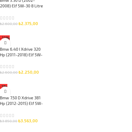
Bmw 5.30 D (2002-
2008) Elf 5W-30 8 Litre
Motor Yağlı Bakım Seti
3 Parça Set
₺
2.375,00
₺
2.600,00
SEPETE EKLE
-13%
Bmw 6.40 I Xdrive 320
Hp (2011-2018) Elf 5W-
30 6 Litre Motor Yağlı
Bakım Seti 3 Parça Set
₺
2.250,00
₺
2.600,00
SEPETE EKLE
-7%
Bmw 7.50 D Xdrive 381
Hp (2012-2015) Elf 5W-
30 7 Litre Motor Yağlı
Bakım Seti 3 Parça Set
₺
3.563,00
₺
3.850,00
SEPETE EKLE