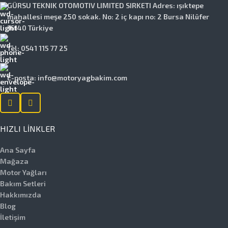
GÜRSU TEKNIK OTOMOTIV LIMITED SIRKETI Adres: ışıktepe
mahallesi meşe 250 sokak. No: 2 iç kapı no: 2 Bursa Nilüfer
16140 Türkiye
Tel: 0541 115 77 25
E-posta: info@motoryagbakim.com
HIZLI LINKLER
Ana Sayfa
Mağaza
Motor Yağları
Bakım Setleri
Hakkımızda
Blog
İletişim