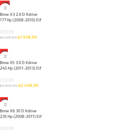
-13%
Bmw X3 2.0 D Xdrive
177 Hp (2008-2010) Elf
5W-30 5 Litre Motor
Yağlı Bakım Seti 3 Parça
Set
₺
1.938,00
₺
2.225,00
SEPETE EKLE
-6%
Bmw X5 3.0 D Xdrive
245 Hp (2011-2013) Elf
5W-30 7 Litre Motor
Yağlı Bakım Seti 3 Parça
Set
₺
2.438,00
₺
2.600,00
SEPETE EKLE
-6%
Bmw X6 30 D Xdrive
235 Hp (2008-2011) Elf
5W-30 8 Litre Motor
Yağlı Bakım Seti 3 Parça