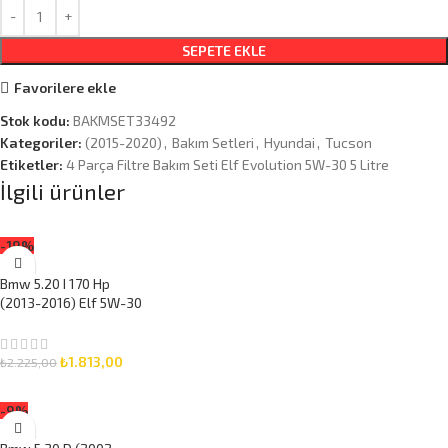
SEPETE EKLE
Favorilere ekle
Stok kodu:
BAKMSET33492
Kategoriler:
(2015-2020)
,
Bakım Setleri
,
Hyundai
,
Tucson
Etiketler:
4 Parça Filtre Bakım Seti Elf Evolution 5W-30 5 Litre
İlgili ürünler
-19%
Bmw 5.20 I 170 Hp
(2013-2016) Elf 5W-30
5 Litre Motor Yağlı
Bakım Seti 3 Parça Set
₺
1.813,00
₺
2.225,00
SEPETE EKLE
-9%