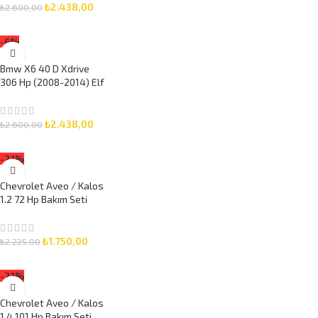
Set
₺
2.438,00
₺
2.600,00
SEPETE EKLE
-6%
Bmw X6 40 D Xdrive
306 Hp (2008-2014) Elf
5W-30 8 Litre Motor
Yağlı Bakım Seti 3 Parça
Set
₺
2.438,00
₺
2.600,00
SEPETE EKLE
-21%
Chevrolet Aveo / Kalos
1.2 72 Hp Bakım Seti
(2005-2009) Elf 5W-30
5 Litre Motor Yağlı 3
Parça Set
₺
1.750,00
₺
2.225,00
SEPETE EKLE
-21%
Chevrolet Aveo / Kalos
1.4 101 Hp Bakım Seti