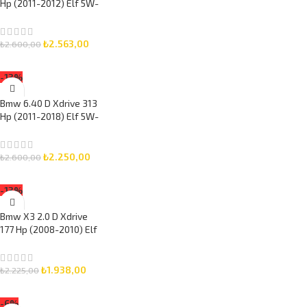
Hp (2011-2012) Elf 5W-
30 7 Litre Motor Yağlı
Bakım Seti 3 Parça Set
₺
2.563,00
₺
2.600,00
SEPETE EKLE
-13%
Bmw 6.40 D Xdrive 313
Hp (2011-2018) Elf 5W-
30 6 Litre Motor Yağlı
Bakım Seti 3 Parça Set
₺
2.250,00
₺
2.600,00
SEPETE EKLE
-13%
Bmw X3 2.0 D Xdrive
177 Hp (2008-2010) Elf
5W-30 5 Litre Motor
Yağlı Bakım Seti 3 Parça
Set
₺
1.938,00
₺
2.225,00
SEPETE EKLE
-6%