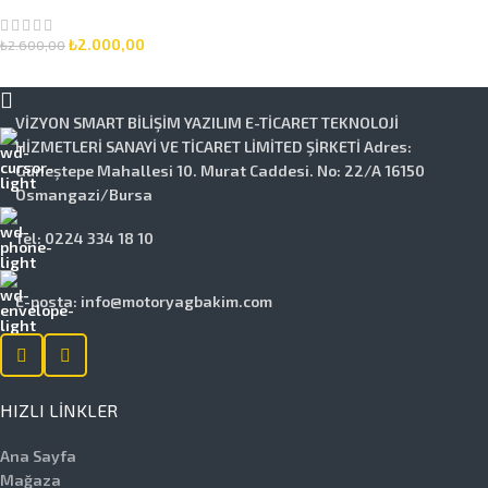
5W-30 6 Litre Motor
Yağlı Bakım Seti 3 Parça
Set
₺
2.000,00
₺
2.600,00
SEPETE EKLE
VİZYON SMART BİLİŞİM YAZILIM E-TİCARET TEKNOLOJİ
HİZMETLERİ SANAYİ VE TİCARET LİMİTED ŞİRKETİ Adres:
Güneştepe Mahallesi 10. Murat Caddesi. No: 22/A 16150
Osmangazi/Bursa
Tel: 0224 334 18 10
E-posta: info@motoryagbakim.com
HIZLI LINKLER
Ana Sayfa
Mağaza