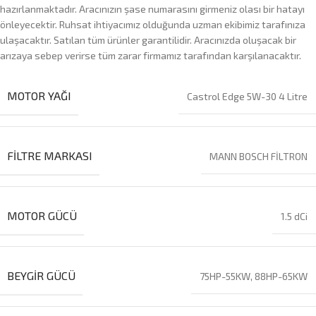
hazırlanmaktadır. Aracınızın şase numarasını girmeniz olası bir hatayı
önleyecektir. Ruhsat ihtiyacımız olduğunda uzman ekibimiz tarafınıza
ulaşacaktır. Satılan tüm ürünler garantilidir. Aracınızda oluşacak bir
arızaya sebep verirse tüm zarar firmamız tarafından karşılanacaktır.
MOTOR YAĞI
Castrol Edge 5W-30 4 Litre
FILTRE MARKASI
MANN BOSCH FİLTRON
MOTOR GÜCÜ
1.5 dCi
BEYGIR GÜCÜ
75HP-55KW, 88HP-65KW