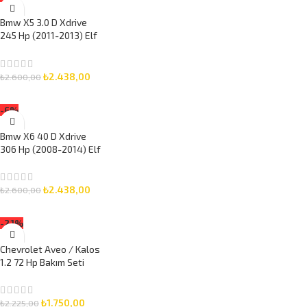
Bmw X5 3.0 D Xdrive
245 Hp (2011-2013) Elf
5W-30 7 Litre Motor
Yağlı Bakım Seti 3 Parça
Set
₺
2.438,00
₺
2.600,00
SEPETE EKLE
-6%
Bmw X6 40 D Xdrive
306 Hp (2008-2014) Elf
5W-30 8 Litre Motor
Yağlı Bakım Seti 3 Parça
Set
₺
2.438,00
₺
2.600,00
SEPETE EKLE
-21%
Chevrolet Aveo / Kalos
1.2 72 Hp Bakım Seti
(2005-2009) Elf 5W-30
5 Litre Motor Yağlı 3
Parça Set
₺
1.750,00
₺
2.225,00