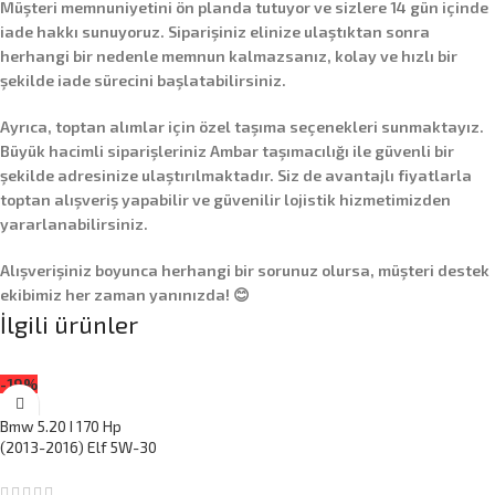
Müşteri memnuniyetini ön planda tutuyor ve sizlere
14 gün içinde
iade hakkı
sunuyoruz. Siparişiniz elinize ulaştıktan sonra
herhangi bir nedenle memnun kalmazsanız, kolay ve hızlı bir
şekilde iade sürecini başlatabilirsiniz.
Ayrıca,
toptan alımlar
için özel taşıma seçenekleri sunmaktayız.
Büyük hacimli siparişleriniz
Ambar taşımacılığı
ile güvenli bir
şekilde adresinize ulaştırılmaktadır. Siz de avantajlı fiyatlarla
toptan alışveriş yapabilir ve güvenilir lojistik hizmetimizden
yararlanabilirsiniz.
Alışverişiniz boyunca herhangi bir sorunuz olursa, müşteri destek
ekibimiz her zaman yanınızda! 😊
İlgili ürünler
-19%
Bmw 5.20 I 170 Hp
(2013-2016) Elf 5W-30
5 Litre Motor Yağlı
Bakım Seti 3 Parça Set