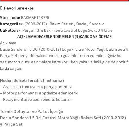
Favorilere ekle
Stok kodu:
BAKMSET18778
Kategoriler:
(2008-2012)
,
Bakım Setleri
,
Dacia
,
Sandero
Etiketler:
4 Parça Filtre Bakım Seti Castrol Edge 5w-30 4 Litre
AÇIKLAMA
DEĞERLENDIRMELER (3)
KARGO VE ÖDEME
Açıklama
Dacia Sandero 1.5 DCI (2010-2012) Edge 4 Litre Motor Yağlı Bakım Seti 4
Parça Set periyodik bakımlarınızda güvenle tercih edebileceğiniz bu
set, motorunuzu aşınmalara karşı korurken yakıt verimliliğine de pozitif
katkı sağlar.
Neden Bu Seti Tercih Etmelisiniz?
– Aracınızla tam uyumlu parça garantisi.
– Motor performansını optimize eden içerik.
– Kolay montaj ve uzun ömürlü kullanım.
Teknik Detaylar ve Paket İçeriği:
Dacia Sandero 1.5 Dci Castrol Motor Yağlı Bakım Seti (2010-2012)
4 Parça Set