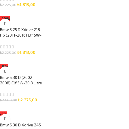
₺
1.813,00
₺
2.225,00
SEPETE EKLE
-19%
Bmw 5.25 D Xdrive 218
Hp (2011-2016) Elf 5W-
30 5 Litre Motor Yağlı
Bakım Seti 3 Parça Set
₺
1.813,00
₺
2.225,00
SEPETE EKLE
-9%
Bmw 5.30 D (2002-
2008) Elf 5W-30 8 Litre
Motor Yağlı Bakım Seti
3 Parça Set
₺
2.375,00
₺
2.600,00
SEPETE EKLE
-1%
Bmw 5.30 D Xdrive 245