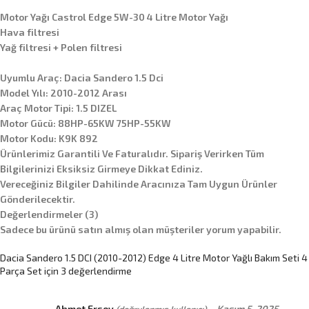
Motor Yağı Castrol Edge 5W-30 4 Litre Motor Yağı
Hava filtresi
Yağ filtresi + Polen filtresi
Uyumlu Araç: Dacia Sandero 1.5 Dci
Model Yılı: 2010-2012 Arası
Araç Motor Tipi: 1.5 DIZEL
Motor Gücü: 88HP-65KW 75HP-55KW
Motor Kodu: K9K 892
Ürünlerimiz Garantili Ve Faturalıdır. Sipariş Verirken Tüm
Bilgilerinizi Eksiksiz Girmeye Dikkat Ediniz.
Vereceğiniz Bilgiler Dahilinde Aracınıza Tam Uygun Ürünler
Gönderilecektir.
Değerlendirmeler (3)
Sadece bu ürünü satın almış olan müşteriler yorum yapabilir.
Dacia Sandero 1.5 DCI (2010-2012) Edge 4 Litre Motor Yağlı Bakım Seti 4
Parça Set
için 3 değerlendirme
Ahmet Ersoy
–
Kasım 5, 2025