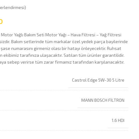
erlendirmesi)
0
 Motor Yağlı Bakım Seti Motor Yağı – Hava Filtresi – Yağ Filtresi
zdir. Bakım setlerinde tüm markalar özel yedek parça bayilerinde
 şase numarasını girmeniz olası bir hatayı önleyecektir. Ruhsat
ekibimiz tarafınıza ulaşacaktır. Satılan tüm ürünler garantilidir.
zaya sebep verirse tüm zarar firmamız tarafından karşılanacaktır.
Castrol Edge 5W-30 5 Litre
MANN BOSCH FİLTRON
1.6 HDI