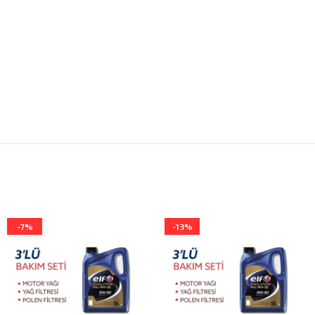
-7%
-13%