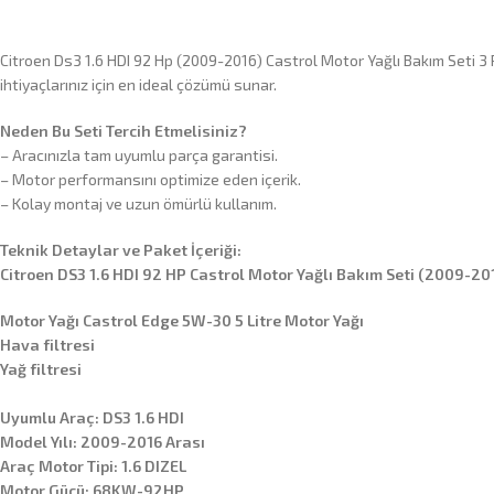
Citroen Ds3 1.6 HDI 92 Hp (2009-2016) Castrol Motor Yağlı Bakım Seti 3
ihtiyaçlarınız için en ideal çözümü sunar.
Neden Bu Seti Tercih Etmelisiniz?
– Aracınızla tam uyumlu parça garantisi.
– Motor performansını optimize eden içerik.
– Kolay montaj ve uzun ömürlü kullanım.
Teknik Detaylar ve Paket İçeriği:
Citroen DS3 1.6 HDI 92 HP Castrol Motor Yağlı Bakım Seti (2009-20
Motor Yağı Castrol Edge 5W-30 5 Litre Motor Yağı
Hava filtresi
Yağ filtresi
Uyumlu Araç: DS3 1.6 HDI
Model Yılı: 2009-2016 Arası
Araç Motor Tipi: 1.6 DIZEL
Motor Gücü: 68KW-92HP