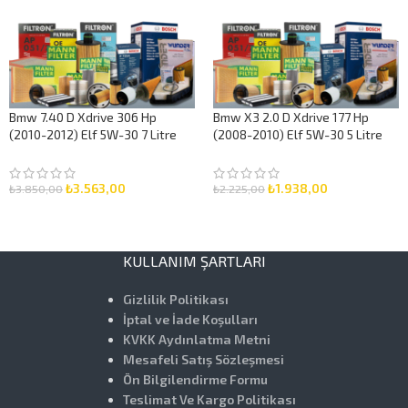
Bmw 7.40 D Xdrive 306 Hp
Bmw X3 2.0 D Xdrive 177 Hp
(2010-2012) Elf 5W-30 7 Litre
(2008-2010) Elf 5W-30 5 Litre
Motor Yağlı Bakım Seti 3 Parça
Motor Yağlı Bakım Seti 3 Parça
Set
Set
₺
3.563,00
₺
1.938,00
₺
3.850,00
₺
2.225,00
SEPETE EKLE
SEPETE EKLE
KULLANIM ŞARTLARI
Gizlilik Politikası
İptal ve İade Koşulları
KVKK Aydınlatma Metni
Mesafeli Satış Sözleşmesi
Ön Bilgilendirme Formu
Teslimat Ve Kargo Politikası