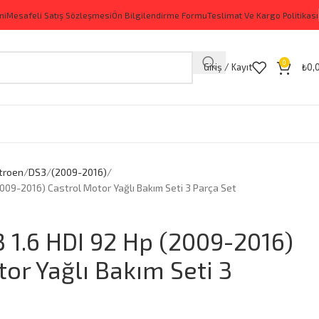
ni
Mesafeli Satış Sözleşmesi
Ön Bilgilendirme Formu
Teslimat Ve Kargo Politikası
0
Giriş / Kayıt
₺
0,
itroen
DS3
(2009-2016)
2009-2016) Castrol Motor Yağlı Bakım Seti 3 Parça Set
3 1.6 HDI 92 Hp (2009-2016)
or Yağlı Bakım Seti 3