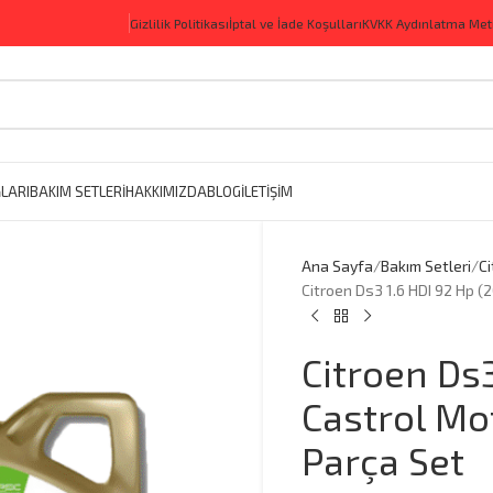
Gizlilik Politikası
İptal ve İade Koşulları
KVKK Aydınlatma Met
LARI
BAKIM SETLERİ
HAKKIMIZDA
BLOG
İLETİŞİM
Ana Sayfa
Bakım Setleri
C
Citroen Ds3 1.6 HDI 92 Hp (
Citroen Ds
Castrol Mot
Parça Set