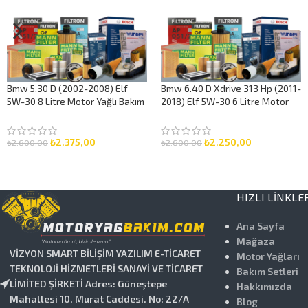
Bmw 5.30 D (2002-2008) Elf
Bmw 6.40 D Xdrive 313 Hp (2011-
5W-30 8 Litre Motor Yağlı Bakım
2018) Elf 5W-30 6 Litre Motor
Seti 3 Parça Set
Yağlı Bakım Seti 3 Parça Set
₺
2.375,00
₺
2.250,00
₺
2.600,00
₺
2.600,00
SEPETE EKLE
SEPETE EKLE
HIZLI LINKLE
Ana Sayfa
Mağaza
VİZYON SMART BİLİŞİM YAZILIM E-TİCARET
Motor Yağları
TEKNOLOJİ HİZMETLERİ SANAYİ VE TİCARET
Bakım Setleri
LİMİTED ŞİRKETİ Adres: Güneştepe
Hakkımızda
Mahallesi 10. Murat Caddesi. No: 22/A
Blog