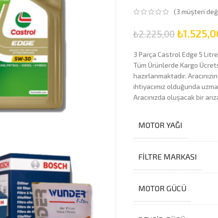
(
3
müşteri değ
₺
1.525,0
₺
2.225,00
3 Parça Castrol Edge 5 Litre
Tüm Ürünlerde Kargo Ücretsi
hazırlanmaktadır. Aracınızın
ihtiyacımız olduğunda uzman 
Aracınızda oluşacak bir arı
MOTOR YAĞI
FILTRE MARKASI
MOTOR GÜCÜ