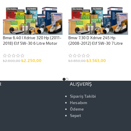
Bmw 6.40 I Xdrive 320 Hp (2011-
Bmw 7.30 D Xdrive 245 Hp
2018) Elf 5W-30 6 Litre Motor
(2008-2012) Elf 5W-30 7 Litre
Yağlı Bakım Seti 3 Parça Set
Motor Yağlı Bakım Seti 3 Parça
Set
₺
2.250,00
₺
3.563,00
₺
2.600,00
₺
3.850,00
SEPETE EKLE
SEPETE EKLE
R
ALIŞVERIŞ
Sipariş Takibi
Hesabım
Ödeme
Sepet