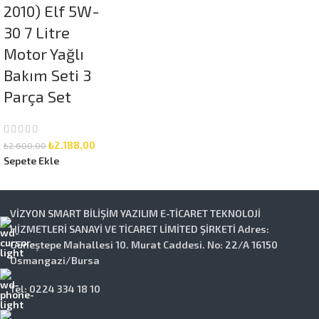
2010) Elf 5W-
30 7 Litre
Motor Yağlı
Bakım Seti 3
Parça Set
₺
2.188,00
₺
2.600,00
Sepete Ekle
VİZYON SMART BİLİŞİM YAZILIM E-TİCARET TEKNOLOJİ
HİZMETLERİ SANAYİ VE TİCARET LİMİTED ŞİRKETİ Adres:
Güneştepe Mahallesi 10. Murat Caddesi. No: 22/A 16150
Osmangazi/Bursa
Tel: 0224 334 18 10