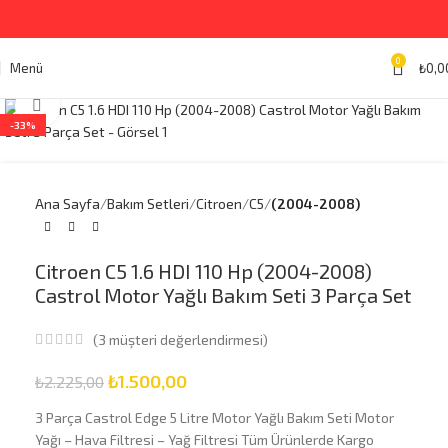
0
Menü
₺
0,0
Büyütmek için tıklayın
-33%
Ana Sayfa
Bakım Setleri
Citroen
C5
(2004-2008)
Citroen C5 1.6 HDI 110 Hp (2004-2008)
Castrol Motor Yağlı Bakım Seti 3 Parça Set
(
3
müşteri değerlendirmesi)
₺
1.500,00
₺
2.225,00
3 Parça Castrol Edge 5 Litre Motor Yağlı Bakım Seti Motor
Yağı – Hava Filtresi – Yağ Filtresi Tüm Ürünlerde Kargo