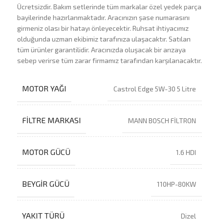
Ücretsizdir. Bakım setlerinde tüm markalar özel yedek parça
bayilerinde hazırlanmaktadır. Aracınızın şase numarasını
girmeniz olası bir hatayı önleyecektir. Ruhsat ihtiyacımız
olduğunda uzman ekibimiz tarafınıza ulaşacaktır. Satılan
tüm ürünler garantilidir. Aracınızda oluşacak bir arızaya
sebep verirse tüm zarar firmamız tarafından karşılanacaktır.
MOTOR YAĞI
Castrol Edge 5W-30 5 Litre
FILTRE MARKASI
MANN BOSCH FİLTRON
MOTOR GÜCÜ
1.6 HDI
BEYGIR GÜCÜ
110HP-80KW
YAKIT TÜRÜ
Dizel