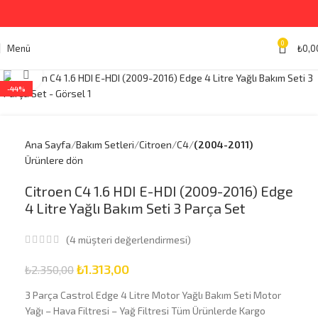
0
Menü
₺
0,0
Büyütmek için tıklayın
-44%
Ana Sayfa
Bakım Setleri
Citroen
C4
(2004-2011)
Ürünlere dön
Citroen C4 1.6 HDI E-HDI (2009-2016) Edge
4 Litre Yağlı Bakım Seti 3 Parça Set
(
4
müşteri değerlendirmesi)
₺
1.313,00
₺
2.350,00
3 Parça Castrol Edge 4 Litre Motor Yağlı Bakım Seti Motor
Yağı – Hava Filtresi – Yağ Filtresi Tüm Ürünlerde Kargo