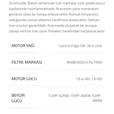
Ücretsizdir. Bakım setlerinde tüm markalar özel yedek parça
bayilerinde hazırlanmaktadır. Aracınızın şase numarasını
girmeniz olası bir hatayı önleyecektir. Ruhsat ihtiyacımız
olduğunda uzman ekibimiz tarafınıza ulaşacaktır. Satılan
tüm ürünler garantilidir. Aracınızda oluşacak bir arızaya
sebep verirse tüm zarar firmamız tarafından karşılanacaktır.
MOTOR YAĞI
Castrol Edge 5W-30 4 Litre
FILTRE MARKASI
MANN BOSCH FİLTRON
MOTOR GÜCÜ
1.6 e-HDI, 1.6 HDI
BEYGIR
112HP-82KW, 115HP-84KW, 92HP-
GÜCÜ
68KW