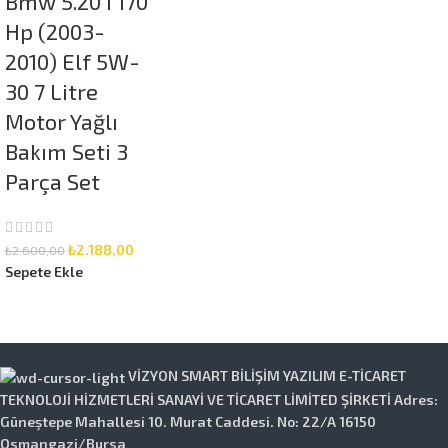
Bmw 5.20 I 170
Hp (2003-
2010) Elf 5W-
30 7 Litre
Motor Yağlı
Bakım Seti 3
Parça Set
₺
2.188,00
₺
2.600,00
Sepete Ekle
VİZYON SMART BİLİŞİM YAZILIM E-TİCARET
TEKNOLOJİ HİZMETLERİ SANAYİ VE TİCARET LİMİTED ŞİRKETİ Adres:
Güneştepe Mahallesi 10. Murat Caddesi. No: 22/A 16150
Osmangazi/Bursa