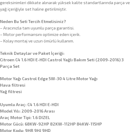
gereksinimleri dikkate alınarak yüksek kalite standartlarında parça ve
yağ içeriğiyle set haline getirilmiştir.
Neden Bu Seti Tercih Etmelisiniz?
– Aracınızla tam uyumlu parça garantisi.
– Motor performansını optimize eden içerik.
– Kolay montaj ve uzun ömürlü kullanım.
Teknik Detaylar ve Paket İçeriği:
Citroen C4 1.6 HDI E-HDI Castrol Yağlı Bakım Seti (2009-2016) 3
Parça Set
Motor Yağı Castrol Edge 5W-30 4 Litre Motor Yağı
Hava filtresi
Yağ filtresi
Uyumlu Araç: C4 1.6 HDI E-HDI
Model Yılı: 2009-2016 Arası
Araç Motor Tipi: 1.6 DIZEL
Motor Gücü: 68KW-92HP 82KW-112HP 84KW-115HP
Motor Kodu: 9HR 9HJ 9HD