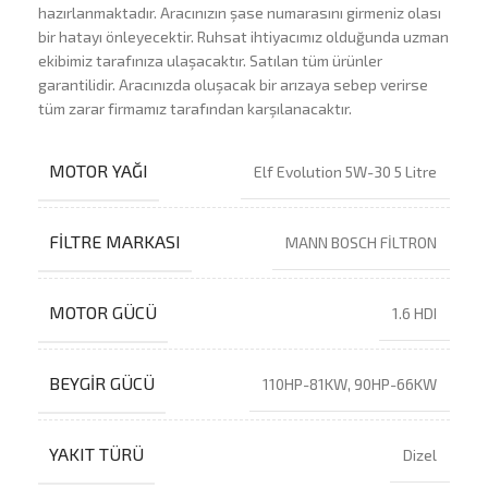
hazırlanmaktadır. Aracınızın şase numarasını girmeniz olası
bir hatayı önleyecektir. Ruhsat ihtiyacımız olduğunda uzman
ekibimiz tarafınıza ulaşacaktır. Satılan tüm ürünler
garantilidir. Aracınızda oluşacak bir arızaya sebep verirse
tüm zarar firmamız tarafından karşılanacaktır.
MOTOR YAĞI
Elf Evolution 5W-30 5 Litre
FILTRE MARKASI
MANN BOSCH FİLTRON
MOTOR GÜCÜ
1.6 HDI
BEYGIR GÜCÜ
110HP-81KW, 90HP-66KW
YAKIT TÜRÜ
Dizel