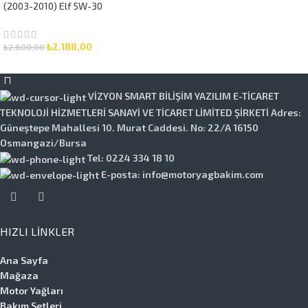
(2003-2010) Elf 5W-30
7 Litre Motor Yağlı
Bakım Seti 3 Parça Set
₺
2.188,00
₺
2.600,00
SEPETE EKLE
VİZYON SMART BİLİŞİM YAZILIM E-TİCARET
TEKNOLOJİ HİZMETLERİ SANAYİ VE TİCARET LİMİTED ŞİRKETİ Adres:
Güneştepe Mahallesi 10. Murat Caddesi. No: 22/A 16150
Osmangazi/Bursa
Tel: 0224 334 18 10
E-posta: info@motoryagbakim.com
HIZLI LINKLER
Ana Sayfa
Mağaza
Motor Yağları
Bakım Setleri