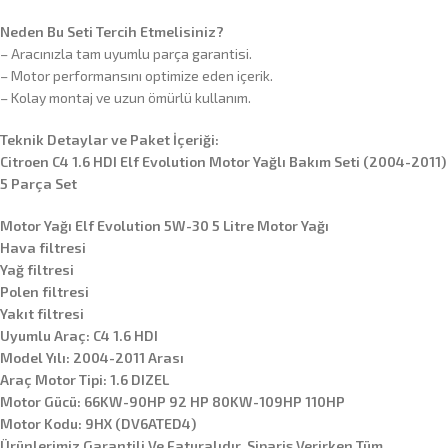
Neden Bu Seti Tercih Etmelisiniz?
– Aracınızla tam uyumlu parça garantisi.
– Motor performansını optimize eden içerik.
– Kolay montaj ve uzun ömürlü kullanım.
Teknik Detaylar ve Paket İçeriği:
Citroen C4 1.6 HDI Elf Evolution Motor Yağlı Bakım Seti (2004-2011)
5 Parça Set
Motor Yağı Elf Evolution 5W-30 5 Litre Motor Yağı
Hava filtresi
Yağ filtresi
Polen filtresi
Yakıt filtresi
Uyumlu Araç: C4 1.6 HDI
Model Yılı: 2004-2011 Arası
Araç Motor Tipi: 1.6 DIZEL
Motor Gücü: 66KW-90HP 92 HP 80KW-109HP 110HP
Motor Kodu: 9HX (DV6ATED4)
Ürünlerimiz Garantili Ve Faturalıdır. Sipariş Verirken Tüm