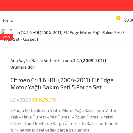
0
Menü
₺
0,0
Büyütmek için tıklayın
-27%
Ana Sayfa
Bakım Setleri
Citroen
C4
(2009-2017)
Ürünlere dön
Citroen C4 1.6 HDI (2004-2011) Elf Edge
Motor Yağlı Bakım Seti 5 Parça Set
₺
1.825,00
₺
2.488,00
5 Parça Elf Evolution 5 Litre Motor Yağlı Bakım Seti Motor
Yağı – Hava Filtresi – Yağ Filtresi – Polen Filtresi – Yakıt
Filtresi Tüm Ürünlerde Kargo Ücretsizdir. Bakım setlerinde
tüm markalar özel yedek parça bayilerinde