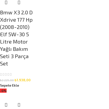
Bmw X3 2.0 D
Xdrive 177 Hp
(2008-2010)
Elf 5W-30 5
Litre Motor
Yağlı Bakım
Seti 3 Parça
Set
₺
1.938,00
₺
2.225,00
Sepete Ekle
-6%