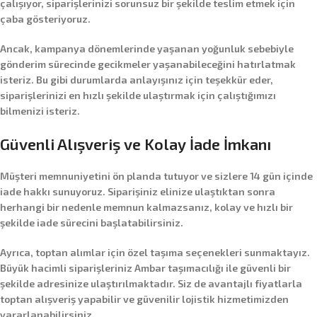
çalışıyor, siparişlerinizi sorunsuz bir şekilde teslim etmek için
çaba gösteriyoruz.
Ancak, kampanya dönemlerinde yaşanan yoğunluk sebebiyle
gönderim sürecinde gecikmeler yaşanabileceğini hatırlatmak
isteriz. Bu gibi durumlarda anlayışınız için teşekkür eder,
siparişlerinizi en hızlı şekilde ulaştırmak için çalıştığımızı
bilmenizi isteriz.
Güvenli Alışveriş ve Kolay İade İmkanı
Müşteri memnuniyetini ön planda tutuyor ve sizlere
14 gün içinde
iade hakkı
sunuyoruz. Siparişiniz elinize ulaştıktan sonra
herhangi bir nedenle memnun kalmazsanız, kolay ve hızlı bir
şekilde iade sürecini başlatabilirsiniz.
Ayrıca,
toptan alımlar
için özel taşıma seçenekleri sunmaktayız.
Büyük hacimli siparişleriniz
Ambar taşımacılığı
ile güvenli bir
şekilde adresinize ulaştırılmaktadır. Siz de avantajlı fiyatlarla
toptan alışveriş yapabilir ve güvenilir lojistik hizmetimizden
yararlanabilirsiniz.