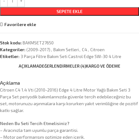
SEPETE EKLE
Favorilere ekle
Stok kodu:
BAKMSET27650
Kategoriler:
(2009-2017)
,
Bakım Setleri
,
C4
,
Citroen
Etiketler:
3 Parça Filtre Bakım Seti Castrol Edge 5W-30 4 Litre
AÇIKLAMA
DEĞERLENDIRMELER (4)
KARGO VE ÖDEME
Açıklama
Citroen C4 1.4 Vti (2010-2016) Edge 4 Litre Motor Yağlı Bakım Seti 3
Parça Set periyodik bakımlarınızda güvenle tercih edebileceğiniz bu
set, motorunuzu aşınmalara karşı korurken yakıt verimliliğine de pozitif
katkı sağlar.
Neden Bu Seti Tercih Etmelisiniz?
– Aracınızla tam uyumlu parça garantisi.
– Motor performansını optimize eden içerik.