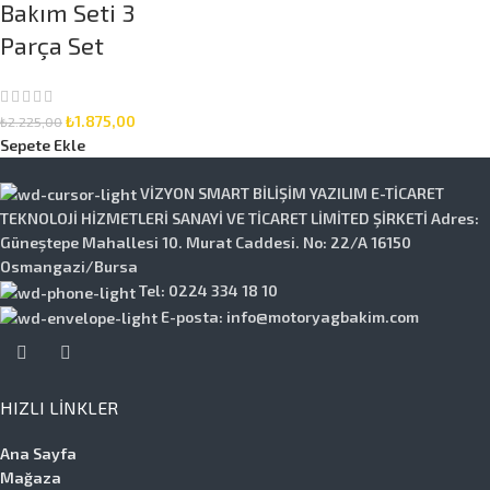
Bakım Seti 3
Parça Set
₺
1.875,00
₺
2.225,00
Sepete Ekle
VİZYON SMART BİLİŞİM YAZILIM E-TİCARET
TEKNOLOJİ HİZMETLERİ SANAYİ VE TİCARET LİMİTED ŞİRKETİ Adres:
Güneştepe Mahallesi 10. Murat Caddesi. No: 22/A 16150
Osmangazi/Bursa
Tel: 0224 334 18 10
E-posta: info@motoryagbakim.com
HIZLI LINKLER
Ana Sayfa
Mağaza