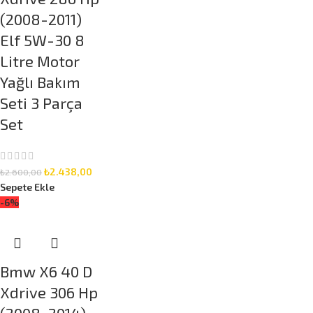
(2008-2011)
Elf 5W-30 8
Litre Motor
Yağlı Bakım
Seti 3 Parça
Set
₺
2.438,00
₺
2.600,00
Sepete Ekle
-6%
Bmw X6 40 D
Xdrive 306 Hp