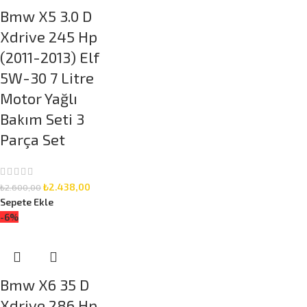
Bmw X5 3.0 D
Xdrive 245 Hp
(2011-2013) Elf
5W-30 7 Litre
Motor Yağlı
Bakım Seti 3
Parça Set
₺
2.438,00
₺
2.600,00
Sepete Ekle
-6%
Bmw X6 35 D
Xdrive 286 Hp