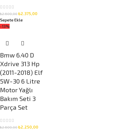
₺
2.375,00
₺
2.600,00
Sepete Ekle
-13%
Bmw 6.40 D
Xdrive 313 Hp
(2011-2018) Elf
5W-30 6 Litre
Motor Yağlı
Bakım Seti 3
Parça Set
₺
2.250,00
₺
2.600,00