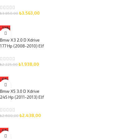
30 7 Litre Motor Yağlı
Bakım Seti 3 Parça Set
₺
3.563,00
₺
3.850,00
SEPETE EKLE
-13%
Bmw X3 2.0 D Xdrive
177 Hp (2008-2010) Elf
5W-30 5 Litre Motor
Yağlı Bakım Seti 3 Parça
Set
₺
1.938,00
₺
2.225,00
SEPETE EKLE
-6%
Bmw X5 3.0 D Xdrive
245 Hp (2011-2013) Elf
5W-30 7 Litre Motor
Yağlı Bakım Seti 3 Parça
Set
₺
2.438,00
₺
2.600,00
SEPETE EKLE
-6%