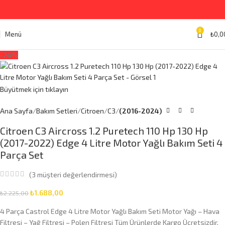
0
Menü
₺
0,0
-24%
Büyütmek için tıklayın
Ana Sayfa
Bakım Setleri
Citroen
C3
(2016-2024)
Citroen C3 Aircross 1.2 Puretech 110 Hp 130 Hp
(2017-2022) Edge 4 Litre Motor Yağlı Bakım Seti 4
Parça Set
(
3
müşteri değerlendirmesi)
₺
1.688,00
₺
2.225,00
4 Parça Castrol Edge 4 Litre Motor Yağlı Bakım Seti Motor Yağı – Hava
Filtresi – Yağ Filtresi – Polen Filtresi Tüm Ürünlerde Kargo Ücretsizdir.