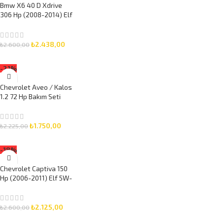
Bmw X6 40 D Xdrive
306 Hp (2008-2014) Elf
5W-30 8 Litre Motor
Yağlı Bakım Seti 3 Parça
Set
₺
2.438,00
₺
2.600,00
SEPETE EKLE
-21%
Chevrolet Aveo / Kalos
1.2 72 Hp Bakım Seti
(2005-2009) Elf 5W-30
5 Litre Motor Yağlı 3
Parça Set
₺
1.750,00
₺
2.225,00
SEPETE EKLE
-18%
Chevrolet Captiva 150
Hp (2006-2011) Elf 5W-
30 6 Litre Motor Yağlı
Bakım Seti 3 Parça Set
₺
2.125,00
₺
2.600,00