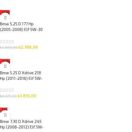
SEPETE EKLE
-16%
Bmw 5.25 D 177 Hp
(2005-2008) Elf 5W-30
8 Litre Motor Yağlı
Bakım Seti 3 Parça Set
₺
2.188,00
₺
2.600,00
SEPETE EKLE
-19%
Bmw 5.25 D Xdrive 218
Hp (2011-2016) Elf 5W-
30 5 Litre Motor Yağlı
Bakım Seti 3 Parça Set
₺
1.813,00
₺
2.225,00
SEPETE EKLE
-7%
Bmw 7.30 D Xdrive 245
Hp (2008-2012) Elf 5W-