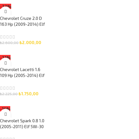
SEPETE EKLE
-23%
Chevrolet Cruze 2.0 D
163 Hp (2009-2014) Elf
5W-30 6 Litre Motor
Yağlı Bakım Seti 3 Parça
Set
₺
2.000,00
₺
2.600,00
SEPETE EKLE
-21%
Chevrolet Lacetti 1.6
109 Hp (2005-2014) Elf
5W-30 5 Litre Motor
Yağlı Bakım Seti 3 Parça
Set
₺
1.750,00
₺
2.225,00
SEPETE EKLE
-16%
Chevrolet Spark 0.8 1.0
(2005-2011) Elf 5W-30
5 Litre Motor Yağlı
Bakım Seti 3 Parça Set