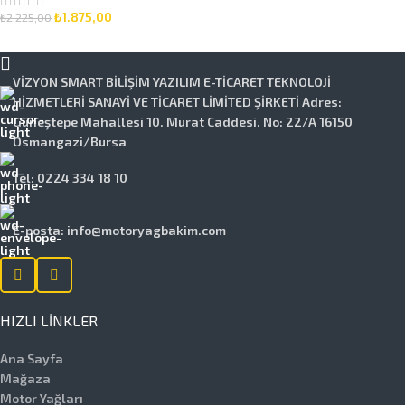
₺
1.875,00
₺
2.225,00
SEPETE EKLE
VİZYON SMART BİLİŞİM YAZILIM E-TİCARET TEKNOLOJİ
HİZMETLERİ SANAYİ VE TİCARET LİMİTED ŞİRKETİ Adres:
Güneştepe Mahallesi 10. Murat Caddesi. No: 22/A 16150
Osmangazi/Bursa
Tel: 0224 334 18 10
E-posta: info@motoryagbakim.com
HIZLI LINKLER
Ana Sayfa
Mağaza
Motor Yağları