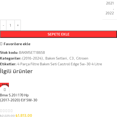
2021
,
2022
SEPETE EKLE
Favorilere ekle
Stok kodu:
BAKMSET18658
Kategoriler:
(2016-2024)
,
Bakım Setleri
,
C3
,
Citroen
Etiketler:
4 Parça Filtre Bakım Seti Castrol Edge 5w-30 4 Litre
İlgili ürünler
-19%
Bmw 5.20 I 170 Hp
(2017-2020) Elf 5W-30
5 Litre Motor Yağlı
Bakım Seti 3 Parça Set
₺
1.813,00
₺
2.225,00