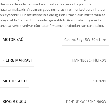
Bakım setlerinde tüm markalar özel yedek parça bayilerinde
hazırlanmaktadır. Aracınızın şase numarasını girmeniz olası bir hatayı
önleyecektir. Ruhsat ihtiyacımız olduğunda uzman ekibimiz tarafınıza
ulaşacaktır. Satılan tüm ürünler garantilidir. Aracınızda oluşacak bir
arızaya sebep verirse tüm zarar firmamız tarafından karşılanacaktır.
MOTOR YAĞI
Castrol Edge 5W-30 4 Litre
FILTRE MARKASI
MANN BOSCH FİLTRON
MOTOR GÜCÜ
1.2 BENZIN
BEYGIR GÜCÜ
110HP-81KW, 130HP-96KW