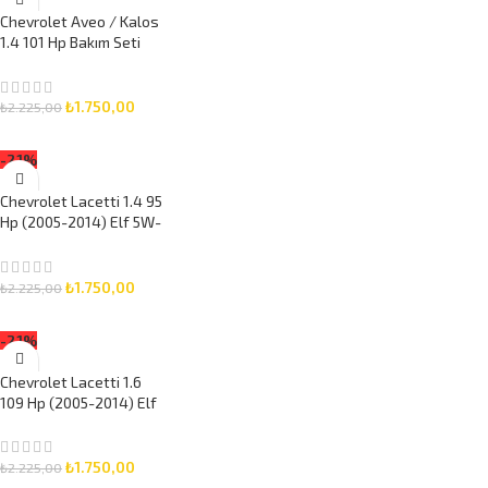
Chevrolet Aveo / Kalos
1.4 101 Hp Bakım Seti
(2008-2011) Elf 5W-30
5 Litre Motor Yağlı 3
Parça Set
₺
1.750,00
₺
2.225,00
SEPETE EKLE
-21%
Chevrolet Lacetti 1.4 95
Hp (2005-2014) Elf 5W-
30 5 Litre Motor Yağlı
Bakım Seti 3 Parça Set
₺
1.750,00
₺
2.225,00
SEPETE EKLE
-21%
Chevrolet Lacetti 1.6
109 Hp (2005-2014) Elf
5W-30 5 Litre Motor
Yağlı Bakım Seti 3 Parça
Set
₺
1.750,00
₺
2.225,00