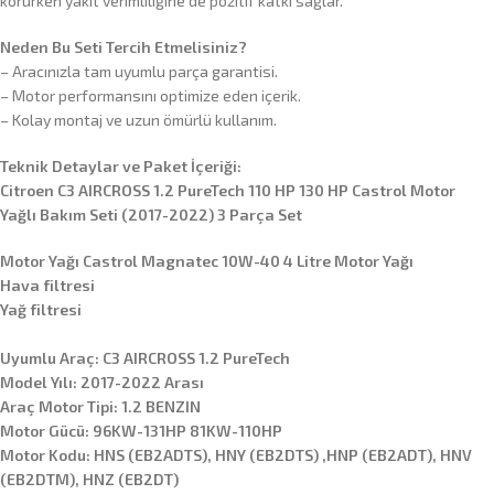
korurken yakıt verimliliğine de pozitif katkı sağlar.
Neden Bu Seti Tercih Etmelisiniz?
– Aracınızla tam uyumlu parça garantisi.
– Motor performansını optimize eden içerik.
– Kolay montaj ve uzun ömürlü kullanım.
Teknik Detaylar ve Paket İçeriği:
Citroen C3 AIRCROSS 1.2 PureTech 110 HP 130 HP Castrol Motor
Yağlı Bakım Seti (2017-2022) 3 Parça Set
Motor Yağı Castrol Magnatec 10W-40 4 Litre Motor Yağı
Hava filtresi
Yağ filtresi
Uyumlu Araç: C3 AIRCROSS 1.2 PureTech
Model Yılı: 2017-2022 Arası
Araç Motor Tipi: 1.2 BENZIN
Motor Gücü: 96KW-131HP 81KW-110HP
Motor Kodu: HNS (EB2ADTS), HNY (EB2DTS) ,HNP (EB2ADT), HNV
(EB2DTM), HNZ (EB2DT)