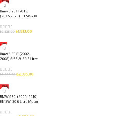
-19%
Bmw 5.20 I 170 Hp
(2017-2020) Elf 5W-30
5 Litre Motor Yağlı
Bakım Seti 3 Parça Set
₺
1.813,00
₺
2.225,00
SEPETE EKLE
-9%
Bmw 5.30 D (2002-
2008) Elf 5W-30 8 Litre
Motor Yağlı Bakım Seti
3 Parça Set
₺
2.375,00
₺
2.600,00
SEPETE EKLE
-13%
BMW 630i (2004-2010)
Elf 5W-30 6 Litre Motor
Yağlı Bakım Seti 3 Parça
Set