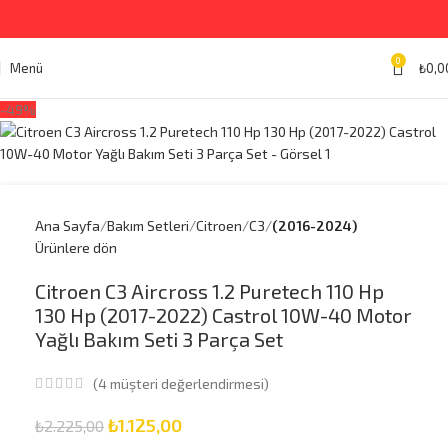
0
Menü
₺
0,0
-49%
Ana Sayfa
Bakım Setleri
Citroen
C3
(2016-2024)
Ürünlere dön
Citroen C3 Aircross 1.2 Puretech 110 Hp
130 Hp (2017-2022) Castrol 10W-40 Motor
Yağlı Bakım Seti 3 Parça Set
(
4
müşteri değerlendirmesi)
₺
1.125,00
₺
2.225,00