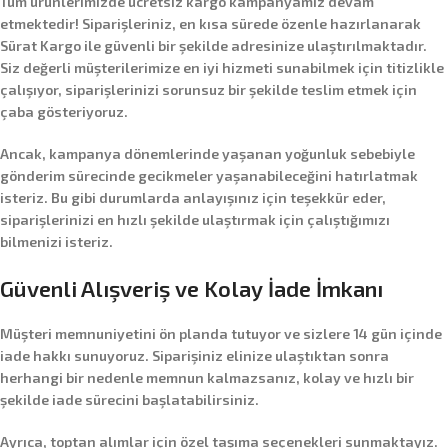
Tüm ürünlerimizde
ücretsiz kargo
kampanyamız devam
etmektedir! Siparişleriniz, en kısa sürede özenle hazırlanarak
Sürat Kargo
ile güvenli bir şekilde adresinize ulaştırılmaktadır.
Siz değerli müşterilerimize en iyi hizmeti sunabilmek için titizlikle
çalışıyor, siparişlerinizi sorunsuz bir şekilde teslim etmek için
çaba gösteriyoruz.
Ancak, kampanya dönemlerinde yaşanan yoğunluk sebebiyle
gönderim sürecinde gecikmeler yaşanabileceğini hatırlatmak
isteriz. Bu gibi durumlarda anlayışınız için teşekkür eder,
siparişlerinizi en hızlı şekilde ulaştırmak için çalıştığımızı
bilmenizi isteriz.
Güvenli Alışveriş ve Kolay İade İmkanı
Müşteri memnuniyetini ön planda tutuyor ve sizlere
14 gün içinde
iade hakkı
sunuyoruz. Siparişiniz elinize ulaştıktan sonra
herhangi bir nedenle memnun kalmazsanız, kolay ve hızlı bir
şekilde iade sürecini başlatabilirsiniz.
Ayrıca,
toptan alımlar
için özel taşıma seçenekleri sunmaktayız.