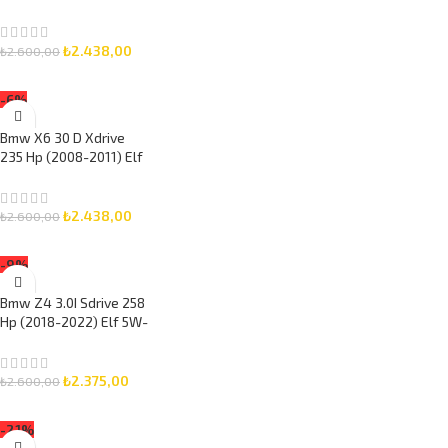
8 Litre Motor Yağlı
Bakım Seti 3 Parça Set
₺
2.438,00
₺
2.600,00
SEPETE EKLE
-6%
Bmw X6 30 D Xdrive
235 Hp (2008-2011) Elf
5W-30 8 Litre Motor
Yağlı Bakım Seti 3 Parça
Set
₺
2.438,00
₺
2.600,00
SEPETE EKLE
-9%
Bmw Z4 3.0I Sdrive 258
Hp (2018-2022) Elf 5W-
30 7 Litre Motor Yağlı
Bakım Seti 3 Parça Set
₺
2.375,00
₺
2.600,00
SEPETE EKLE
-21%