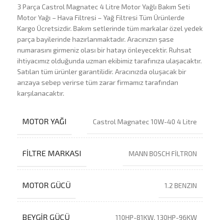
3 Parça Castrol Magnatec 4 Litre Motor Yağlı Bakım Seti
Motor Yağı – Hava Filtresi – Yağ Filtresi Tüm Ürünlerde
Kargo Ücretsizdir. Bakım setlerinde tüm markalar özel yedek
parça bayilerinde hazırlanmaktadır. Aracınızın şase
numarasını girmeniz olası bir hatayı önleyecektir. Ruhsat
ihtiyacımız olduğunda uzman ekibimiz tarafınıza ulaşacaktır.
Satılan tüm ürünler garantilidir. Aracınızda oluşacak bir
arızaya sebep verirse tüm zarar firmamız tarafından
karşılanacaktır.
MOTOR YAĞI
Castrol Magnatec 10W-40 4 Litre
FILTRE MARKASI
MANN BOSCH FİLTRON
MOTOR GÜCÜ
1.2 BENZIN
BEYGIR GÜCÜ
110HP-81KW, 130HP-96KW