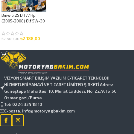
Bmw 5.25 D 177 Hp
(2005-2008) Elf 5W-30
8 Litre Motor Yağlı
Bakım Seti 3 Parça Set
₺
2.188,00
₺
2.600,00
SEPETE EKLE
VİZYON SMART BİLİŞİM YAZILIM E-TİCARET TEKNOLOJİ
HİZMETLERİ SANAYİ VE TİCARET LİMİTED ŞİRKETİ Adres:
Güneştepe Mahallesi 10. Murat Caddesi. No: 22/A 16150
Osmangazi/Bursa
Tel: 0224 334 18 10
E-posta: info@motoryagbakim.com