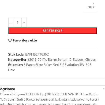
,
2017
SEPETE EKLE
Favorilere ekle
Stok kodu:
BAKMSET16362
Kategoriler:
(2012-2017)
,
Bakım Setleri
,
C-Elysee
,
Citroen
Etiketler:
3 Parça Filtre Bakım Seti Elf Evolution 5W-30 5
Litre
Açıklama
Citroen C-Elysee 1.6 HDI 92 Hp (2013-2017) Elf 5W-30 5 Litre Motor
Yağlı Bakım Seti 3 Parça Set periyodik bakımlarınızda güvenle tercih
edebileceğiniz bu set, motorunuzu aşınmalara karşı korurken yakıt