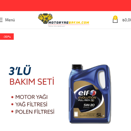
0
Menü
₺
0,0
-30%