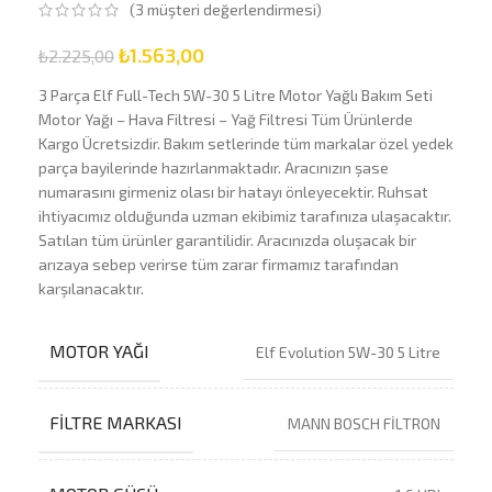
(
3
müşteri değerlendirmesi)
₺
1.563,00
₺
2.225,00
3 Parça Elf Full-Tech 5W-30 5 Litre Motor Yağlı Bakım Seti
Motor Yağı – Hava Filtresi – Yağ Filtresi Tüm Ürünlerde
Kargo Ücretsizdir. Bakım setlerinde tüm markalar özel yedek
parça bayilerinde hazırlanmaktadır. Aracınızın şase
numarasını girmeniz olası bir hatayı önleyecektir. Ruhsat
ihtiyacımız olduğunda uzman ekibimiz tarafınıza ulaşacaktır.
Satılan tüm ürünler garantilidir. Aracınızda oluşacak bir
arızaya sebep verirse tüm zarar firmamız tarafından
karşılanacaktır.
MOTOR YAĞI
Elf Evolution 5W-30 5 Litre
FILTRE MARKASI
MANN BOSCH FİLTRON