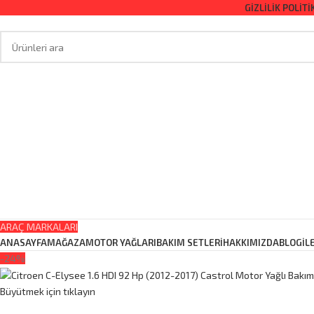
GIZLILIK POLITI
ARAÇ MARKALARI
ANASAYFA
MAĞAZA
MOTOR YAĞLARI
BAKIM SETLERİ
HAKKIMIZDA
BLOG
İL
-24%
Büyütmek için tıklayın