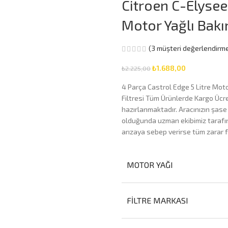
Citroen C-Elysee
Motor Yağlı Bakı
(
3
müşteri değerlendirme
₺
1.688,00
₺
2.225,00
4 Parça Castrol Edge 5 Litre Motor
Filtresi Tüm Ürünlerde Kargo Ücre
hazırlanmaktadır. Aracınızın şase
olduğunda uzman ekibimiz tarafını
arızaya sebep verirse tüm zarar f
MOTOR YAĞI
FILTRE MARKASI