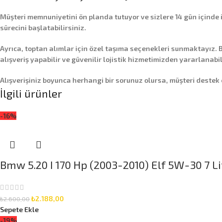
Müşteri memnuniyetini ön planda tutuyor ve sizlere
14 gün içinde
sürecini başlatabilirsiniz.
Ayrıca,
toptan alımlar
için özel taşıma seçenekleri sunmaktayız. B
alışveriş yapabilir ve güvenilir lojistik hizmetimizden yararlanabil
Alışverişiniz boyunca herhangi bir sorunuz olursa, müşteri destek
İlgili ürünler
-16%
Bmw 5.20 I 170 Hp (2003-2010) Elf 5W-30 7 Li
₺
2.188,00
₺
2.600,00
Sepete Ekle
-19%