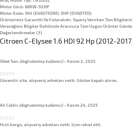
Araç Motor Tipi: 1.6 DIZEL
Motor Gücü: 68KW-92HP
Motor Kodu: 9HJ (DV6DTEDM), 9HP (DV6DTED)
Ürünlerimiz Garantili Ve Faturalıdır. Sipariş Verirken Tüm Bilgileri
Vereceğiniz Bilgiler Dahilinde Aracınıza Tam Uygun Ürünler Gönder
Değerlendirmeler (3)
Citroen C-Elysee 1.6 HDI 92 Hp (2012-2017
Sibel Sarı
(doğrulanmış kullanıcı)
–
Kasım 2, 2025
Güvenilir site, alışveriş adımları netti. Gözüm kapalı alırım.
Ali Calkic
(doğrulanmış kullanıcı)
–
Kasım 24, 2025
Hızlı kargo, alışveriş adımları netti. Içim rahat etti.