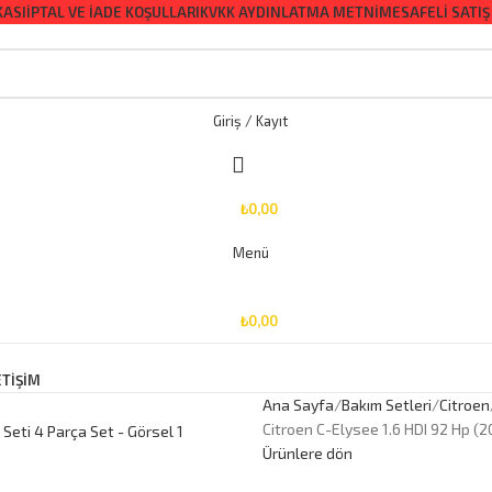
KASI
İPTAL VE İADE KOŞULLARI
KVKK AYDINLATMA METNI
MESAFELI SATIŞ
Giriş / Kayıt
₺
0,00
Menü
₺
0,00
ETİŞİM
Ana Sayfa
Bakım Setleri
Citroen
Citroen C-Elysee 1.6 HDI 92 Hp (2
Ürünlere dön