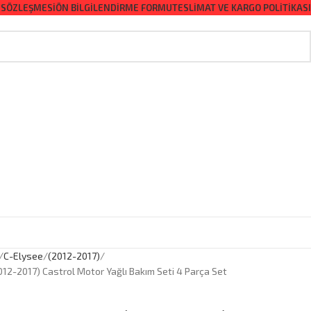
 SÖZLEŞMESI
ÖN BILGILENDIRME FORMU
TESLIMAT VE KARGO POLITIKASI
C-Elysee
(2012-2017)
012-2017) Castrol Motor Yağlı Bakım Seti 4 Parça Set