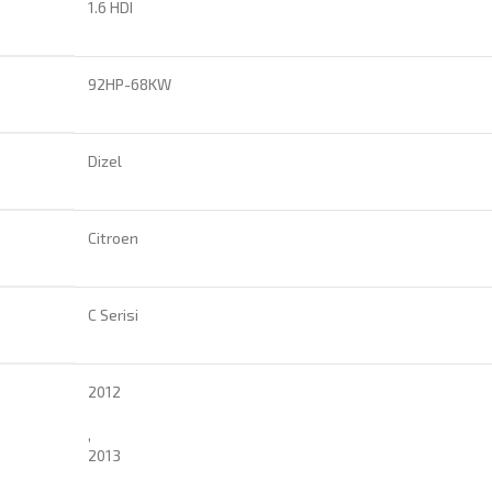
1.6 HDI
92HP-68KW
Dizel
Citroen
C Serisi
2012
,
2013