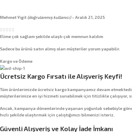
Mehmet Yigit
(doğrulanmış kullanıcı)
–
Aralık 21, 2025
Elime çok sağlam şekilde ulaştı çok memnun kaldım
Sadece bu ürünü satın almış olan müşteriler yorum yapabilir.
Kargo ve Ödeme
Ücretsiz Kargo Fırsatı ile Alışveriş Keyfi!
Tüm ürünlerimizde
ücretsiz kargo
kampanyamız devam etmektedir! 
müşterilerimize en iyi hizmeti sunabilmek için titizlikle çalışıyor, 
Ancak, kampanya dönemlerinde yaşanan yoğunluk sebebiyle gönderim
hızlı şekilde ulaştırmak için çalıştığımızı bilmenizi isteriz.
Güvenli Alışveriş ve Kolay İade İmkanı