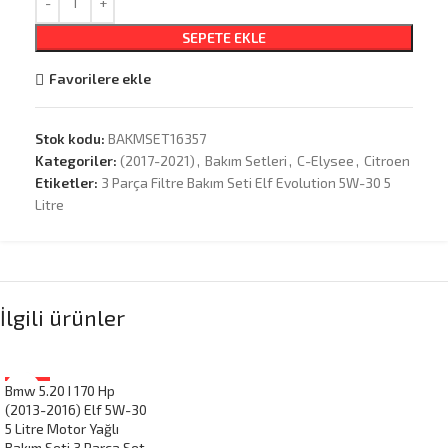
SEPETE EKLE
Favorilere ekle
Stok kodu:
BAKMSET16357
Kategoriler:
(2017-2021)
,
Bakım Setleri
,
C-Elysee
,
Citroen
Etiketler:
3 Parça Filtre Bakım Seti Elf Evolution 5W-30 5
Litre
İlgili ürünler
Bmw 5.20 I 170 Hp
-19%
(2013-2016) Elf 5W-30
5 Litre Motor Yağlı
Bakım Seti 3 Parça Set