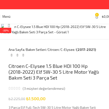
0
Menü
₺
0,0
Büyütmek için tıklayın
-33%
Ana Sayfa
Bakım Setleri
Citroen
C-Elysee
(2017-2021)
Citroen C-Elysee 1.5 Blue HDI 100 Hp
(2018-2022) Elf 5W-30 5 Litre Motor Yağlı
Bakım Seti 3 Parça Set
(
3
müşteri değerlendirmesi)
₺
1.500,00
₺
2.225,00
3 Parça Elf Full-Tech 5W-30 5 Litre Motor Yağlı Bakım Seti