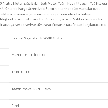
 Litre Motor Yağlı Bakım Seti Motor Yağı – Hava Filtresi – Yağ Filtresi
 Tüm Ürünlerde Kargo Ücretsizdir. Bakım setlerinde tüm markalar özel
aktadır. Aracınızın şase numarasını girmeniz olası bir hatayı
olduğunda uzman ekibimiz tarafınıza ulaşacaktır. Satılan tüm ürünler
bir arızaya sebep verirse tüm zarar firmamız tarafından karşılanacaktır.
Castrol Magnatec 10W-40 4 Litre
MANN BOSCH FİLTRON
1.5 BLUE HDI
100HP-73KW, 102HP-75KW
Dizel