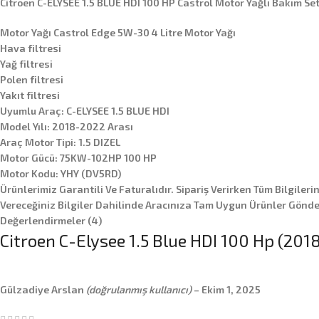
Citroen C-ELYSEE 1.5 BLUE HDI 100 HP Castrol Motor Yağlı Bakım Se
Motor Yağı Castrol Edge 5W-30 4 Litre Motor Yağı
Hava filtresi
Yağ filtresi
Polen filtresi
Yakıt filtresi
Uyumlu Araç: C-ELYSEE 1.5 BLUE HDI
Model Yılı: 2018-2022 Arası
Araç Motor Tipi: 1.5 DIZEL
Motor Gücü: 75KW-102HP 100 HP
Motor Kodu: YHY (DV5RD)
Ürünlerimiz Garantili Ve Faturalıdır. Sipariş Verirken Tüm Bilgileri
Vereceğiniz Bilgiler Dahilinde Aracınıza Tam Uygun Ürünler Gönder
Değerlendirmeler (4)
Citroen C-Elysee 1.5 Blue HDI 100 Hp (201
Gülzadiye Arslan
(doğrulanmış kullanıcı)
–
Ekim 1, 2025