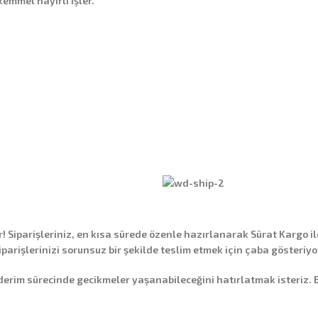
emmel hayırlı işler.
Siparişleriniz, en kısa sürede özenle hazırlanarak
Sürat Kargo
il
siparişlerinizi sorunsuz bir şekilde teslim etmek için çaba gösteriyo
 sürecinde gecikmeler yaşanabileceğini hatırlatmak isteriz. Bu g