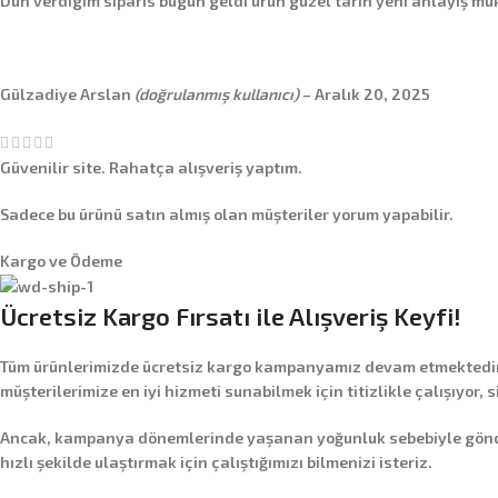
Dun verdigim siparis bugun geldi urun guzel tarih yeni anlayış muk
Gülzadiye Arslan
(doğrulanmış kullanıcı)
–
Aralık 20, 2025
Güvenilir site. Rahatça alışveriş yaptım.
Sadece bu ürünü satın almış olan müşteriler yorum yapabilir.
Kargo ve Ödeme
Ücretsiz Kargo Fırsatı ile Alışveriş Keyfi!
Tüm ürünlerimizde
ücretsiz kargo
kampanyamız devam etmektedir! 
müşterilerimize en iyi hizmeti sunabilmek için titizlikle çalışıyor, 
Ancak, kampanya dönemlerinde yaşanan yoğunluk sebebiyle gönderim
hızlı şekilde ulaştırmak için çalıştığımızı bilmenizi isteriz.