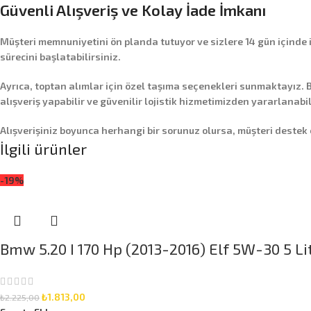
Güvenli Alışveriş ve Kolay İade İmkanı
Müşteri memnuniyetini ön planda tutuyor ve sizlere
14 gün içinde
sürecini başlatabilirsiniz.
Ayrıca,
toptan alımlar
için özel taşıma seçenekleri sunmaktayız. B
alışveriş yapabilir ve güvenilir lojistik hizmetimizden yararlanabil
Alışverişiniz boyunca herhangi bir sorunuz olursa, müşteri destek
İlgili ürünler
-19%
Bmw 5.20 I 170 Hp (2013-2016) Elf 5W-30 5 Li
₺
1.813,00
₺
2.225,00