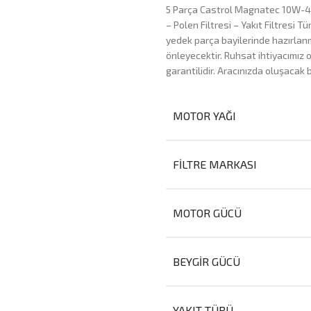
5 Parça Castrol Magnatec 10W-40 4
– Polen Filtresi – Yakıt Filtresi
yedek parça bayilerinde hazırlanm
önleyecektir. Ruhsat ihtiyacımız 
garantilidir. Aracınızda oluşacak 
MOTOR YAĞI
FILTRE MARKASI
MOTOR GÜCÜ
BEYGIR GÜCÜ
YAKIT TÜRÜ