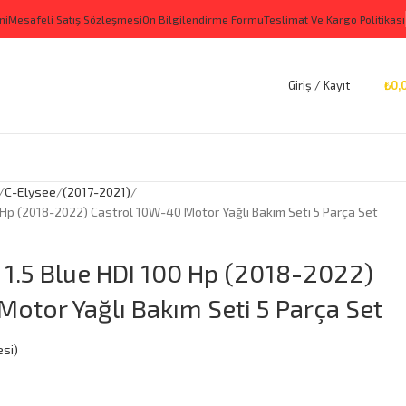
ni
Mesafeli Satış Sözleşmesi
Ön Bilgilendirme Formu
Teslimat Ve Kargo Politikası
Giriş / Kayıt
₺
0,
C-Elysee
(2017-2021)
0 Hp (2018-2022) Castrol 10W-40 Motor Yağlı Bakım Seti 5 Parça Set
 1.5 Blue HDI 100 Hp (2018-2022)
otor Yağlı Bakım Seti 5 Parça Set
si)