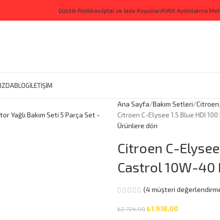
Gizlilik Politikası
İptal ve İade Koşulları
KVKK Aydınlatma Met
IZDA
BLOG
İLETİŞİM
Ana Sayfa
Bakım Setleri
Citroen
Citroen C-Elysee 1.5 Blue HDI 10
Ürünlere dön
Citroen C-Elysee
Castrol 10W-40 M
(
4
müşteri değerlendirme
₺
1.918,00
₺
2.724,00