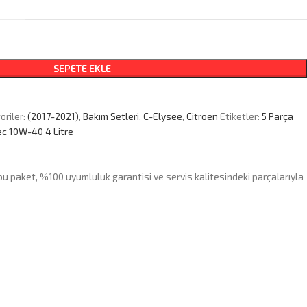
SEPETE EKLE
riler:
(2017-2021)
,
Bakım Setleri
,
C-Elysee
,
Citroen
Etiketler:
5 Parça
ec 10W-40 4 Litre
bu paket, %100 uyumluluk garantisi ve servis kalitesindeki parçalarıyla