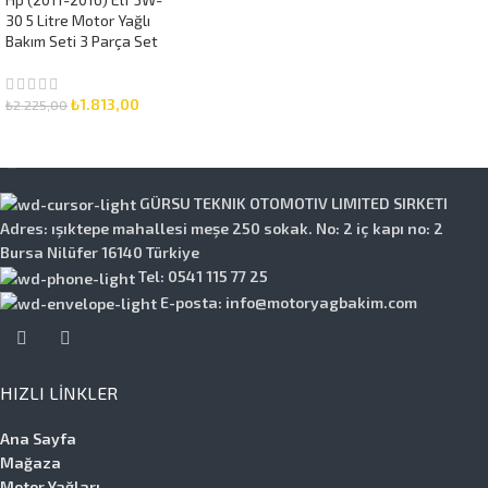
30 5 Litre Motor Yağlı
Bakım Seti 3 Parça Set
₺
1.813,00
₺
2.225,00
SEPETE EKLE
GÜRSU TEKNIK OTOMOTIV LIMITED SIRKETI
Adres: ışıktepe mahallesi meşe 250 sokak. No: 2 iç kapı no: 2
Bursa Nilüfer 16140 Türkiye
Tel: 0541 115 77 25
E-posta: info@motoryagbakim.com
HIZLI LINKLER
Ana Sayfa
Mağaza
Motor Yağları