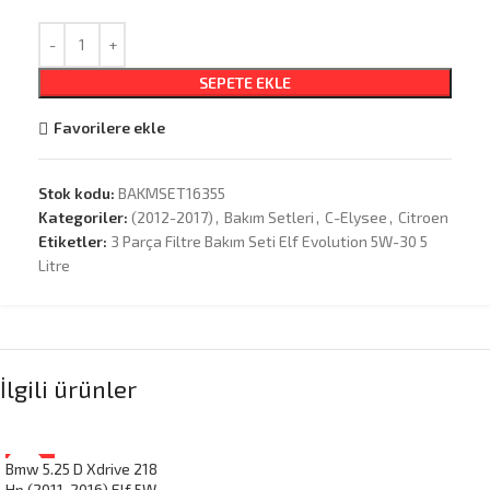
SEPETE EKLE
Favorilere ekle
Stok kodu:
BAKMSET16355
Kategoriler:
(2012-2017)
,
Bakım Setleri
,
C-Elysee
,
Citroen
Etiketler:
3 Parça Filtre Bakım Seti Elf Evolution 5W-30 5
Litre
İlgili ürünler
Bmw 5.25 D Xdrive 218
-19%
Hp (2011-2016) Elf 5W-