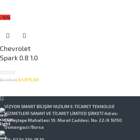
30 5 Litre
SEPETE EKLE
Motor Yağlı
-16%
Bakım Seti 3
Parça Set
Chevrolet
Spark 0.8 1.0
(2005-2011) Elf
5W-30 5 Litre
₺
1.875,00
₺
2.225,00
Motor Yağlı
SEPETE EKLE
Bakım Seti 3
Parça Set
VİZYON SMART BİLİŞİM YAZILIM E-TİCARET TEKNOLOJİ
HİZMETLERİ SANAYİ VE TİCARET LİMİTED ŞİRKETİ Adres:
Güneştepe Mahallesi 10. Murat Caddesi. No: 22/A 16150
Osmangazi/Bursa
Tel: 0224 334 18 10