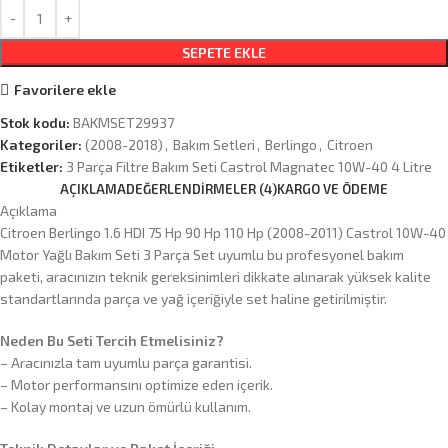
SEPETE EKLE
Favorilere ekle
Stok kodu:
BAKMSET29937
Kategoriler:
(2008-2018)
,
Bakım Setleri
,
Berlingo
,
Citroen
Etiketler:
3 Parça Filtre Bakım Seti Castrol Magnatec 10W-40 4 Litre
AÇIKLAMA
DEĞERLENDIRMELER (4)
KARGO VE ÖDEME
Açıklama
Citroen Berlingo 1.6 HDI 75 Hp 90 Hp 110 Hp (2008-2011) Castrol 10W-40
Motor Yağlı Bakım Seti 3 Parça Set uyumlu bu profesyonel bakım
paketi, aracınızın teknik gereksinimleri dikkate alınarak yüksek kalite
standartlarında parça ve yağ içeriğiyle set haline getirilmiştir.
Neden Bu Seti Tercih Etmelisiniz?
– Aracınızla tam uyumlu parça garantisi.
– Motor performansını optimize eden içerik.
– Kolay montaj ve uzun ömürlü kullanım.