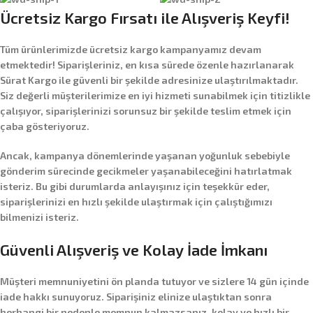
Ücretsiz Kargo Fırsatı ile Alışveriş Keyfi!
Tüm ürünlerimizde
ücretsiz kargo
kampanyamız devam
etmektedir! Siparişleriniz, en kısa sürede özenle hazırlanarak
Sürat Kargo
ile güvenli bir şekilde adresinize ulaştırılmaktadır.
Siz değerli müşterilerimize en iyi hizmeti sunabilmek için titizlikle
çalışıyor, siparişlerinizi sorunsuz bir şekilde teslim etmek için
çaba gösteriyoruz.
Ancak, kampanya dönemlerinde yaşanan yoğunluk sebebiyle
gönderim sürecinde gecikmeler yaşanabileceğini hatırlatmak
isteriz. Bu gibi durumlarda anlayışınız için teşekkür eder,
siparişlerinizi en hızlı şekilde ulaştırmak için çalıştığımızı
bilmenizi isteriz.
Güvenli Alışveriş ve Kolay İade İmkanı
Müşteri memnuniyetini ön planda tutuyor ve sizlere
14 gün içinde
iade hakkı
sunuyoruz. Siparişiniz elinize ulaştıktan sonra
herhangi bir nedenle memnun kalmazsanız, kolay ve hızlı bir