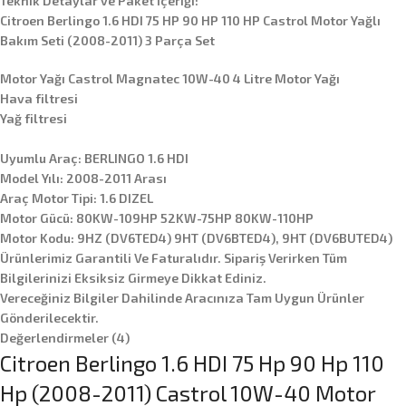
Teknik Detaylar ve Paket İçeriği:
Citroen Berlingo 1.6 HDI 75 HP 90 HP 110 HP Castrol Motor Yağlı
Bakım Seti (2008-2011) 3 Parça Set
Motor Yağı Castrol Magnatec 10W-40 4 Litre Motor Yağı
Hava filtresi
Yağ filtresi
Uyumlu Araç: BERLINGO 1.6 HDI
Model Yılı: 2008-2011 Arası
Araç Motor Tipi: 1.6 DIZEL
Motor Gücü: 80KW-109HP 52KW-75HP 80KW-110HP
Motor Kodu: 9HZ (DV6TED4) 9HT (DV6BTED4), 9HT (DV6BUTED4)
Ürünlerimiz Garantili Ve Faturalıdır. Sipariş Verirken Tüm
Bilgilerinizi Eksiksiz Girmeye Dikkat Ediniz.
Vereceğiniz Bilgiler Dahilinde Aracınıza Tam Uygun Ürünler
Gönderilecektir.
Değerlendirmeler (4)
Citroen Berlingo 1.6 HDI 75 Hp 90 Hp 110
Hp (2008-2011) Castrol 10W-40 Motor