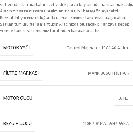
setlerinde tüm markalar özel yedek parça bayilerinde hazırlanmaktadır.
Aracınızın şase numarasını girmeniz olası bir hatayı önleyecektir.
Ruhsat ihtiyacımız olduğunda uzman ekibimiz tarafınıza ulaşacaktır.
Satılan tüm ürünler garantilidir. Aracınızda oluşacak bir arızaya sebep
verirse tüm zarar firmamız tarafından karşılanacaktır.
MOTOR YAĞI
Castrol Magnatec 10W-40 4 Litre
FILTRE MARKASI
MANN BOSCH FİLTRON
MOTOR GÜCÜ
1.6 HDI
BEYGIR GÜCÜ
110HP-81KW, 75HP-55KW