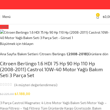
0
Menü
₺
0,0
-47%
Büyütmek için tıklayın
Ana Sayfa
Bakım Setleri
Citroen
Berlingo
(2008-2018)
Ürünlere dön
Citroen Berlingo 1.6 HDI 75 Hp 90 Hp 110 Hp
(2008-2011) Castrol 10W-40 Motor Yağlı Bakım
Seti 3 Parça Set
(
4
müşteri değerlendirmesi)
₺
1.188,00
₺
2.225,00
3 Parça Castrol Magnatec 4 Litre Motor Yağlı Bakım Seti Motor Yağı –
Hava Filtresi – Yağ Filtresi Tüm Ürünlerde Kargo Ücretsizdir. Bakım