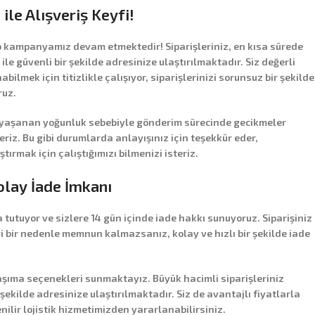
ile Alışveriş Keyfi!
o
kampanyamız devam etmektedir! Siparişleriniz, en kısa sürede
ile güvenli bir şekilde adresinize ulaştırılmaktadır. Siz değerli
bilmek için titizlikle çalışıyor, siparişlerinizi sorunsuz bir şekilde
ruz.
aşanan yoğunluk sebebiyle gönderim sürecinde gecikmeler
riz. Bu gibi durumlarda anlayışınız için teşekkür eder,
aştırmak için çalıştığımızı bilmenizi isteriz.
olay İade İmkanı
 tutuyor ve sizlere
14 gün içinde iade hakkı
sunuyoruz. Siparişiniz
i bir nedenle memnun kalmazsanız, kolay ve hızlı bir şekilde iade
taşıma seçenekleri sunmaktayız. Büyük hacimli siparişleriniz
 şekilde adresinize ulaştırılmaktadır. Siz de avantajlı fiyatlarla
nilir lojistik hizmetimizden yararlanabilirsiniz.