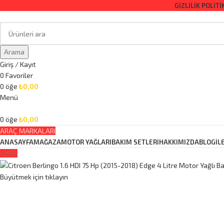
GIZLILIK POLITI
Arama
Giriş / Kayıt
0
Favoriler
0
öğe
₺
0,00
Menü
0
öğe
₺
0,00
ARAÇ MARKALARI
ANASAYFA
MAĞAZA
MOTOR YAĞLARI
BAKIM SETLERİ
HAKKIMIZDA
BLOG
İL
-39%
Büyütmek için tıklayın