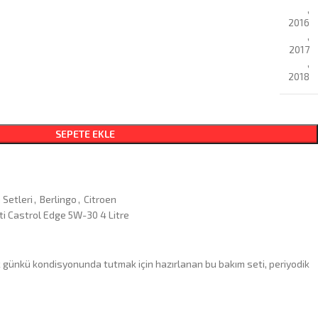
,
2016
,
2017
,
2018
SEPETE EKLE
 Setleri
,
Berlingo
,
Citroen
eti Castrol Edge 5W-30 4 Litre
lk günkü kondisyonunda tutmak için hazırlanan bu bakım seti, periyodik