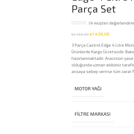
Parça Set
(
4
müşteri değerlendirm
₺
1.438,00
₺
2.350,00
3 Parça Castrol Edge 4 Litre Moto
Ürünlerde Kargo Ücretsizdir. Bak
hazırlanmaktadır. Aracınızın şase
olduğunda uzman ekibimiz tarafını
arızaya sebep verirse tüm zarar f
MOTOR YAĞI
FILTRE MARKASI