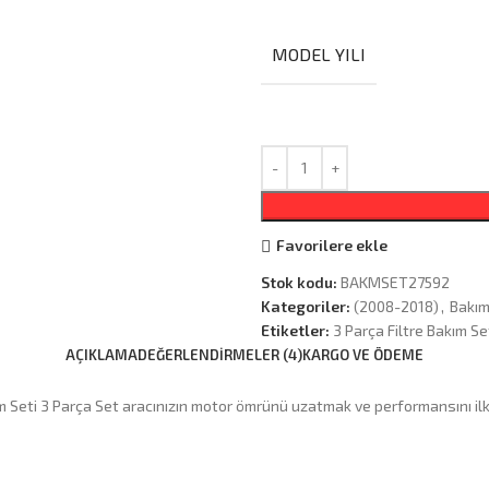
MODEL YILI
Favorilere ekle
Stok kodu:
BAKMSET27592
Kategoriler:
(2008-2018)
,
Bakım
Etiketler:
3 Parça Filtre Bakım S
AÇIKLAMA
DEĞERLENDIRMELER (4)
KARGO VE ÖDEME
kım Seti 3 Parça Set aracınızın motor ömrünü uzatmak ve performansını i