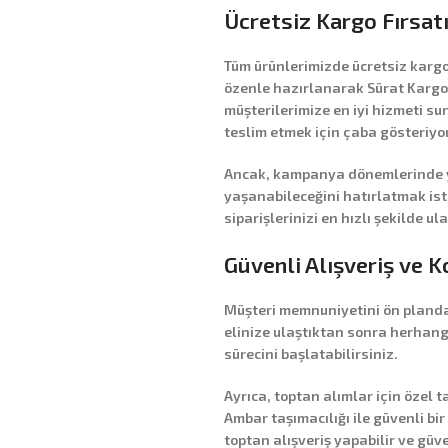
Ücretsiz Kargo Fırsatı 
Tüm ürünlerimizde
ücretsiz karg
özenle hazırlanarak
Sürat Kargo
müşterilerimize en iyi hizmeti suna
teslim etmek için çaba gösteriyo
Ancak, kampanya dönemlerinde y
yaşanabileceğini hatırlatmak iste
siparişlerinizi en hızlı şekilde ul
Güvenli Alışveriş ve K
Müşteri memnuniyetini ön planda
elinize ulaştıktan sonra herhang
sürecini başlatabilirsiniz.
Ayrıca,
toptan alımlar
için özel 
Ambar taşımacılığı
ile güvenli bir
toptan alışveriş yapabilir ve güve