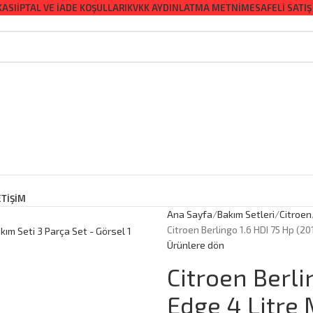
KASI
İPTAL VE İADE KOŞULLARI
KVKK AYDINLATMA METNI
MESAFELI SATIŞ
ETİŞİM
Ana Sayfa
Bakım Setleri
Citroen
Citroen Berlingo 1.6 HDI 75 Hp (2
Ürünlere dön
Citroen Berli
Edge 4 Litre 