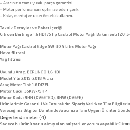
– Aracınızla tam uyumlu parça garantisi.
– Motor performansını optimize eden içerik.
– Kolay montaj ve uzun ömürlü kullanım.
Teknik Detaylar ve Paket İçeriği:
Citroen Berlingo 1.6 HDI 75 hp Castrol Motor Yağlı Bakım Seti (2015
Motor Yağı Castrol Edge 5W-30 4 Litre Motor Yağı
Hava filtresi
Yağ filtresi
Uyumlu Araç: BERLINGO 1.6 HDI
Model Yılı: 2015-2018 Arası
Araç Motor Tipi: 1.6 DIZEL
Motor Gücü: 55KW-75HP
Motor Kodu: 9HN (DV6ETED), BHW (DV6FE)
Ürünlerimiz Garantili Ve Faturalıdır. Sipariş Verirken Tüm Bilgileri
Vereceğiniz Bilgiler Dahilinde Aracınıza Tam Uygun Ürünler Gönder
Değerlendirmeler (4)
Citroe
Sadece bu ürünü satın almış olan müşteriler yorum yapabilir.