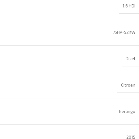
1.6 HDI
75HP-52KW
Dizel
Citroen
Berlingo
2015