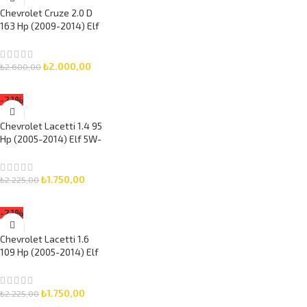
Chevrolet Cruze 2.0 D
163 Hp (2009-2014) Elf
5W-30 6 Litre Motor
Yağlı Bakım Seti 3 Parça
Set
₺
2.000,00
₺
2.600,00
SEPETE EKLE
-21%
Chevrolet Lacetti 1.4 95
Hp (2005-2014) Elf 5W-
30 5 Litre Motor Yağlı
Bakım Seti 3 Parça Set
₺
1.750,00
₺
2.225,00
SEPETE EKLE
-21%
Chevrolet Lacetti 1.6
109 Hp (2005-2014) Elf
5W-30 5 Litre Motor
Yağlı Bakım Seti 3 Parça
Set
₺
1.750,00
₺
2.225,00