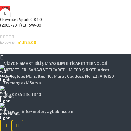
SEPETE EKLE
-16%
Chevrolet Spark 0.8 1.0
(2005-2011) Elf 5W-30
5 Litre Motor Yağlı
Bakım Seti 3 Parça Set
₺
1.875,00
₺
2.225,00
SEPETE EKLE
VİZYON SMART BİLİŞİM YAZILIM E-TİCARET TEKNOLOJİ
HİZMETLERİ SANAYİ VE TİCARET LİMİTED ŞİRKETİ Adres:
Güneştepe Mahallesi 10. Murat Caddesi. No: 22/A 16150
Osmangazi/Bursa
Tel: 0224 334 18 10
E-posta: info@motoryagbakim.com