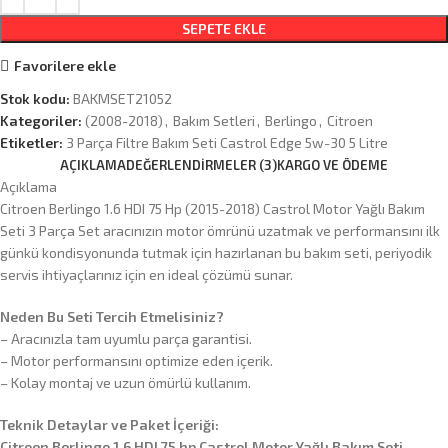
SEPETE EKLE
Favorilere ekle
Stok kodu:
BAKMSET21052
Kategoriler:
(2008-2018)
,
Bakım Setleri
,
Berlingo
,
Citroen
Etiketler:
3 Parça Filtre Bakım Seti Castrol Edge 5w-30 5 Litre
AÇIKLAMA
DEĞERLENDIRMELER (3)
KARGO VE ÖDEME
Açıklama
Citroen Berlingo 1.6 HDI 75 Hp (2015-2018) Castrol Motor Yağlı Bakım
Seti 3 Parça Set aracınızın motor ömrünü uzatmak ve performansını ilk
günkü kondisyonunda tutmak için hazırlanan bu bakım seti, periyodik
servis ihtiyaçlarınız için en ideal çözümü sunar.
Neden Bu Seti Tercih Etmelisiniz?
– Aracınızla tam uyumlu parça garantisi.
– Motor performansını optimize eden içerik.
– Kolay montaj ve uzun ömürlü kullanım.
Teknik Detaylar ve Paket İçeriği:
Citroen Berlingo 1.6 HDI 75 hp Castrol Motor Yağlı Bakım Seti