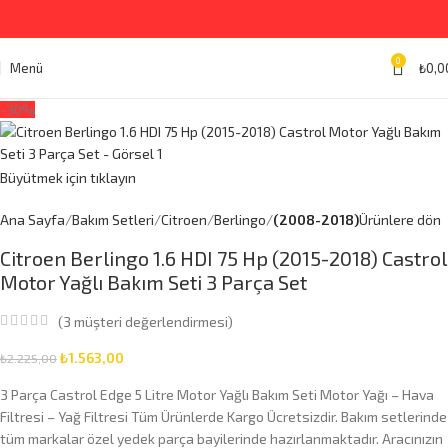
0
Menü
₺
0,0
-30%
Büyütmek için tıklayın
Ana Sayfa
Bakım Setleri
Citroen
Berlingo
(2008-2018)
Ürünlere dön
Citroen Berlingo 1.6 HDI 75 Hp (2015-2018) Castrol
Motor Yağlı Bakım Seti 3 Parça Set
(
3
müşteri değerlendirmesi)
₺
1.563,00
₺
2.225,00
3 Parça Castrol Edge 5 Litre Motor Yağlı Bakım Seti Motor Yağı – Hava
Filtresi – Yağ Filtresi Tüm Ürünlerde Kargo Ücretsizdir. Bakım setlerinde
tüm markalar özel yedek parça bayilerinde hazırlanmaktadır. Aracınızın