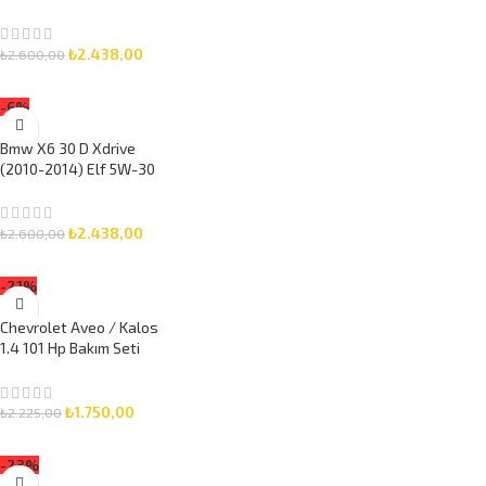
5W-30 7 Litre Motor
Yağlı Bakım Seti 3 Parça
Set
₺
2.438,00
₺
2.600,00
SEPETE EKLE
-6%
Bmw X6 30 D Xdrive
(2010-2014) Elf 5W-30
8 Litre Motor Yağlı
Bakım Seti 3 Parça Set
₺
2.438,00
₺
2.600,00
SEPETE EKLE
-21%
Chevrolet Aveo / Kalos
1.4 101 Hp Bakım Seti
(2008-2011) Elf 5W-30
5 Litre Motor Yağlı 3
Parça Set
₺
1.750,00
₺
2.225,00
SEPETE EKLE
-23%