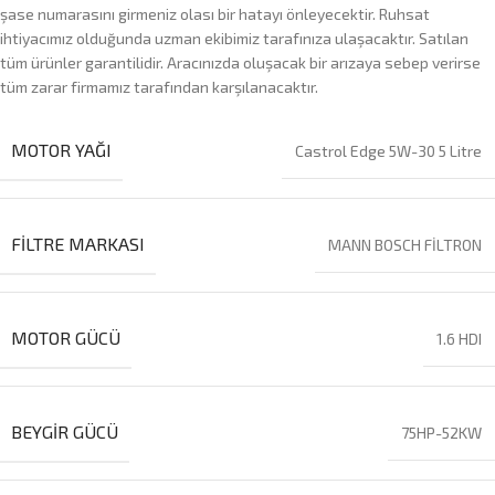
şase numarasını girmeniz olası bir hatayı önleyecektir. Ruhsat
ihtiyacımız olduğunda uzman ekibimiz tarafınıza ulaşacaktır. Satılan
tüm ürünler garantilidir. Aracınızda oluşacak bir arızaya sebep verirse
tüm zarar firmamız tarafından karşılanacaktır.
MOTOR YAĞI
Castrol Edge 5W-30 5 Litre
FILTRE MARKASI
MANN BOSCH FİLTRON
MOTOR GÜCÜ
1.6 HDI
BEYGIR GÜCÜ
75HP-52KW