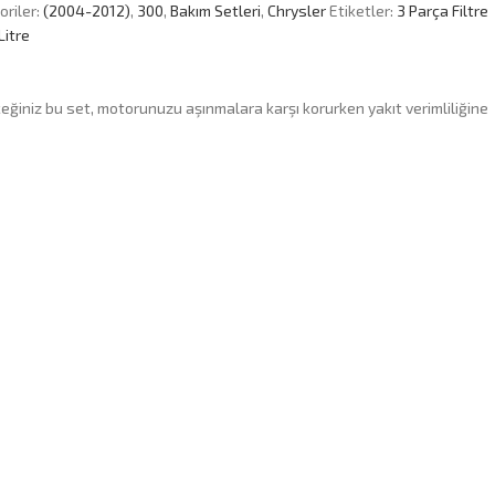
riler:
(2004-2012)
,
300
,
Bakım Setleri
,
Chrysler
Etiketler:
3 Parça Filtre
Litre
ceğiniz bu set, motorunuzu aşınmalara karşı korurken yakıt verimliliğine