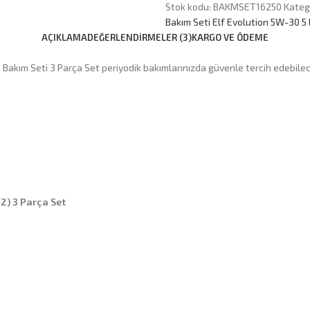
Stok kodu:
BAKMSET16250
Katego
Bakım Seti Elf Evolution 5W-30 5 
AÇIKLAMA
DEĞERLENDIRMELER (3)
KARGO VE ÖDEME
e Bakım Seti 3 Parça Set periyodik bakımlarınızda güvenle tercih edebile
12) 3 Parça Set