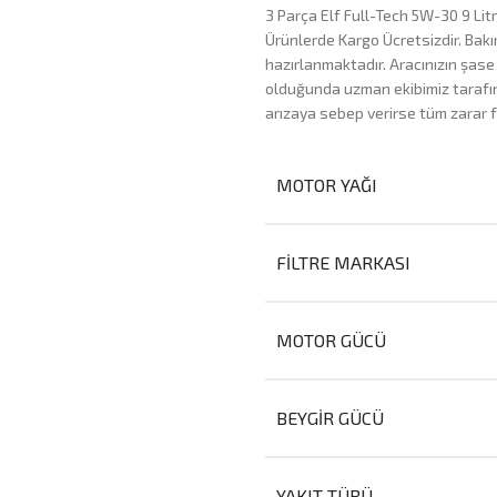
3 Parça Elf Full-Tech 5W-30 9 Litr
Ürünlerde Kargo Ücretsizdir. Bak
hazırlanmaktadır. Aracınızın şase
olduğunda uzman ekibimiz tarafını
arızaya sebep verirse tüm zarar f
MOTOR YAĞI
FILTRE MARKASI
MOTOR GÜCÜ
BEYGIR GÜCÜ
YAKIT TÜRÜ