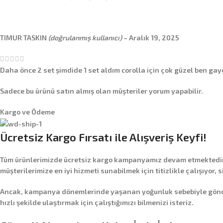
TIMUR TASKIN
(doğrulanmış kullanıcı)
–
Aralık 19, 2025
Daha önce 2 set şimdide 1 set aldım corolla için çok güzel ben g
Sadece bu ürünü satın almış olan müşteriler yorum yapabilir.
Kargo ve Ödeme
Ücretsiz Kargo Fırsatı ile Alışveriş Keyfi!
Tüm ürünlerimizde
ücretsiz kargo
kampanyamız devam etmektedir! 
müşterilerimize en iyi hizmeti sunabilmek için titizlikle çalışıyor, 
Ancak, kampanya dönemlerinde yaşanan yoğunluk sebebiyle gönderim
hızlı şekilde ulaştırmak için çalıştığımızı bilmenizi isteriz.