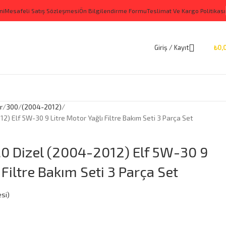
ni
Mesafeli Satış Sözleşmesi
Ön Bilgilendirme Formu
Teslimat Ve Kargo Politikası
Giriş / Kayıt
₺
0,
r
300
(2004-2012)
12) Elf 5W-30 9 Litre Motor Yağlı Filtre Bakım Seti 3 Parça Set
.0 Dizel (2004-2012) Elf 5W-30 9
 Filtre Bakım Seti 3 Parça Set
si)