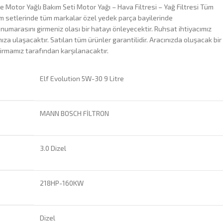
e Motor Yağlı Bakım Seti Motor Yağı – Hava Filtresi – Yağ Filtresi Tüm
ım setlerinde tüm markalar özel yedek parça bayilerinde
 numarasını girmeniz olası bir hatayı önleyecektir. Ruhsat ihtiyacımız
za ulaşacaktır. Satılan tüm ürünler garantilidir. Aracınızda oluşacak bir
irmamız tarafından karşılanacaktır.
Elf Evolution 5W-30 9 Litre
MANN BOSCH FİLTRON
3.0 Dizel
218HP-160KW
Dizel