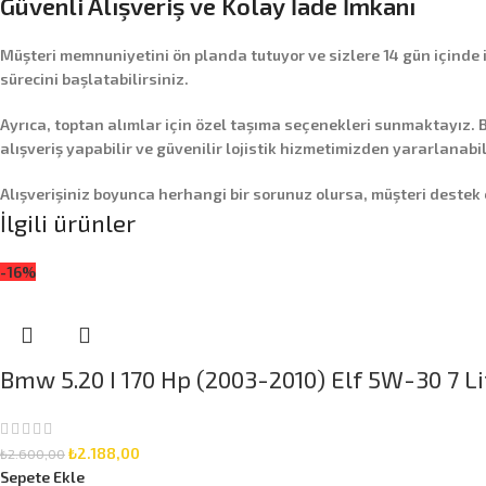
Güvenli Alışveriş ve Kolay İade İmkanı
Müşteri memnuniyetini ön planda tutuyor ve sizlere
14 gün içinde
sürecini başlatabilirsiniz.
Ayrıca,
toptan alımlar
için özel taşıma seçenekleri sunmaktayız. B
alışveriş yapabilir ve güvenilir lojistik hizmetimizden yararlanabil
Alışverişiniz boyunca herhangi bir sorunuz olursa, müşteri destek
İlgili ürünler
-16%
Bmw 5.20 I 170 Hp (2003-2010) Elf 5W-30 7 Li
₺
2.188,00
₺
2.600,00
Sepete Ekle