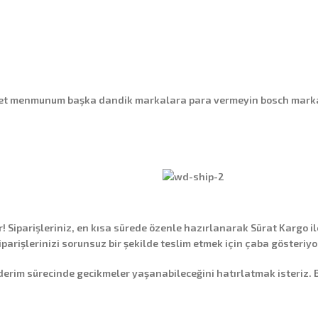
ayet menmunum başka dandik markalara para vermeyin bosch marka ka
Siparişleriniz, en kısa sürede özenle hazırlanarak
Sürat Kargo
il
siparişlerinizi sorunsuz bir şekilde teslim etmek için çaba gösteriyo
 sürecinde gecikmeler yaşanabileceğini hatırlatmak isteriz. Bu g