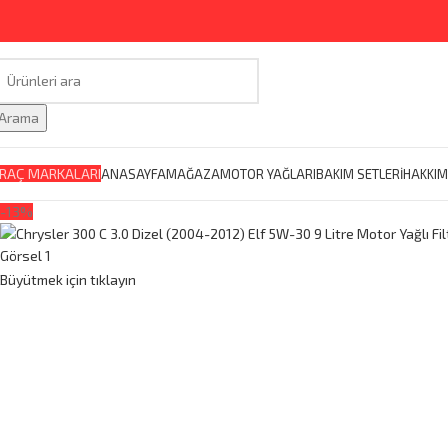
Arama
RAÇ MARKALARI
ANASAYFA
MAĞAZA
MOTOR YAĞLARI
BAKIM SETLERİ
HAKKIM
-13%
Büyütmek için tıklayın