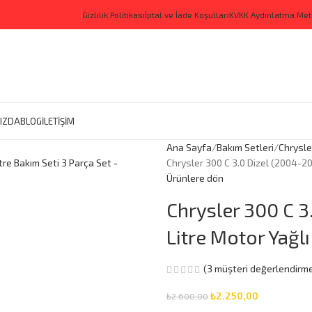
Gizlilik Politikası
İptal ve İade Koşulları
KVKK Aydınlatma Met
IZDA
BLOG
İLETİŞİM
Ana Sayfa
Bakım Setleri
Chrysle
Chrysler 300 C 3.0 Dizel (2004-20
Ürünlere dön
Chrysler 300 C 3
Litre Motor Yağlı
(
3
müşteri değerlendirme
₺
2.250,00
₺
2.600,00