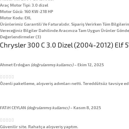
Araç Motor Tipi: 3.0 dizel
Motor Gücü: 160 KW-218 HP
Motor Kodu: EXL
Ürünlerimiz Garantili Ve Faturalıdır. Sipariş Verirken Tüm Bilgileri
Vereceğiniz Bilgiler Dahilinde Aracınıza Tam Uygun Ürünler Gönder
Değerlendirmeler (3)
Chrysler 300 C 3.0 Dizel (2004-2012) Elf 5
Ahmet Erdoğan
(doğrulanmış kullanıcı)
–
Ekim 12, 2025
Özenli paketleme, alışveriş adımları netti. Tereddütsüz tavsiye ed
FATiH CEYLAN
(doğrulanmış kullanıcı)
–
Kasım 8, 2025
Güvenilir site. Rahatça alışveriş yaptım.