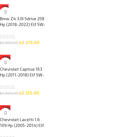
SEPETE EKLE
-9%
Bmw Z4 3.0I Sdrive 258
Hp (2018-2022) Elf 5W-
30 7 Litre Motor Yağlı
Bakım Seti 3 Parça Set
₺
2.375,00
₺
2.600,00
SEPETE EKLE
-18%
Chevrolet Captiva 163
Hp (2011-2018) Elf 5W-
30 6 Litre Motor Yağlı
Bakım Seti 3 Parça Set
₺
2.125,00
₺
2.600,00
SEPETE EKLE
-21%
Chevrolet Lacetti 1.6
109 Hp (2005-2014) Elf
5W-30 5 Litre Motor
Yağlı Bakım Seti 3 Parça