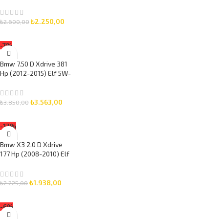
Yağlı Bakım Seti 3 Parça
Set
₺
2.250,00
₺
2.600,00
SEPETE EKLE
-7%
Bmw 7.50 D Xdrive 381
Hp (2012-2015) Elf 5W-
30 7 Litre Motor Yağlı
Bakım Seti 3 Parça Set
₺
3.563,00
₺
3.850,00
SEPETE EKLE
-13%
Bmw X3 2.0 D Xdrive
177 Hp (2008-2010) Elf
5W-30 5 Litre Motor
Yağlı Bakım Seti 3 Parça
Set
₺
1.938,00
₺
2.225,00
SEPETE EKLE
-6%