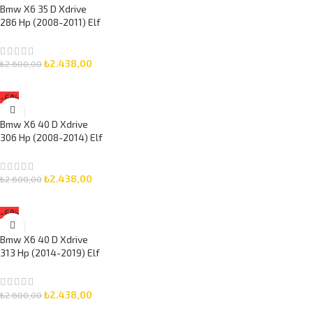
Bmw X6 35 D Xdrive
286 Hp (2008-2011) Elf
5W-30 8 Litre Motor
Yağlı Bakım Seti 3 Parça
Set
₺
2.438,00
₺
2.600,00
SEPETE EKLE
-6%
Bmw X6 40 D Xdrive
306 Hp (2008-2014) Elf
5W-30 8 Litre Motor
Yağlı Bakım Seti 3 Parça
Set
₺
2.438,00
₺
2.600,00
SEPETE EKLE
-6%
Bmw X6 40 D Xdrive
313 Hp (2014-2019) Elf
5W-30 7 Litre Motor
Yağlı Bakım Seti 3 Parça
Set
₺
2.438,00
₺
2.600,00