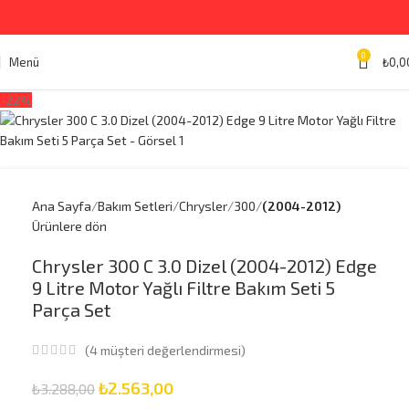
0
Menü
₺
0,0
-22%
Ana Sayfa
Bakım Setleri
Chrysler
300
(2004-2012)
Ürünlere dön
Chrysler 300 C 3.0 Dizel (2004-2012) Edge
9 Litre Motor Yağlı Filtre Bakım Seti 5
Parça Set
(
4
müşteri değerlendirmesi)
₺
2.563,00
₺
3.288,00