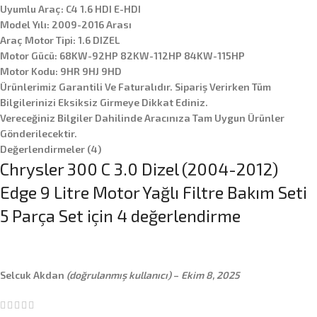
Uyumlu Araç: C4 1.6 HDI E-HDI
Model Yılı: 2009-2016 Arası
Araç Motor Tipi: 1.6 DIZEL
Motor Gücü: 68KW-92HP 82KW-112HP 84KW-115HP
Motor Kodu: 9HR 9HJ 9HD
Ürünlerimiz Garantili Ve Faturalıdır. Sipariş Verirken Tüm
Bilgilerinizi Eksiksiz Girmeye Dikkat Ediniz.
Vereceğiniz Bilgiler Dahilinde Aracınıza Tam Uygun Ürünler
Gönderilecektir.
Değerlendirmeler (4)
Chrysler 300 C 3.0 Dizel (2004-2012)
Edge 9 Litre Motor Yağlı Filtre Bakım Seti
5 Parça Set
için 4 değerlendirme
Selcuk Akdan
(doğrulanmış kullanıcı)
–
Ekim 8, 2025