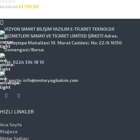
Set
₺
1.750,00
₺
2.225,00
SEPETE EKLE
VİZYON SMART BİLİŞİM YAZILIM E-TİCARET TEKNOLOJİ
HİZMETLERİ SANAYİ VE TİCARET LİMİTED ŞİRKETİ Adres:
Güneştepe Mahallesi 10. Murat Caddesi. No: 22/A 16150
Osmangazi/Bursa
Tel: 0224 334 18 10
E-posta: info@motoryagbakim.com
HIZLI LINKLER
Ana Sayfa
Mağaza
Motor Yağları