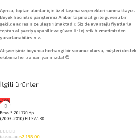
Ayrıca,
toptan alımlar
için özel taşıma seçenekleri sunmaktayız.
Büyük hacimli siparişleriniz
Ambar taşımacılığı
ile güvenli bir
şekilde adresinize ulaştırılmaktadır. Siz de avantajlı fiyatlarla
toptan alışveriş yapabilir ve güvenilir lojistik hizmetimizden
yararlanabilirsiniz.
Alışverişiniz boyunca herhangi bir sorunuz olursa, müşteri destek
ekibimiz her zaman yanınızda! 😊
İlgili ürünler
-16%
Bmw 5.20 I 170 Hp
(2003-2010) Elf 5W-30
7 Litre Motor Yağlı
Bakım Seti 3 Parça Set
₺
2.188,00
₺
2.600,00