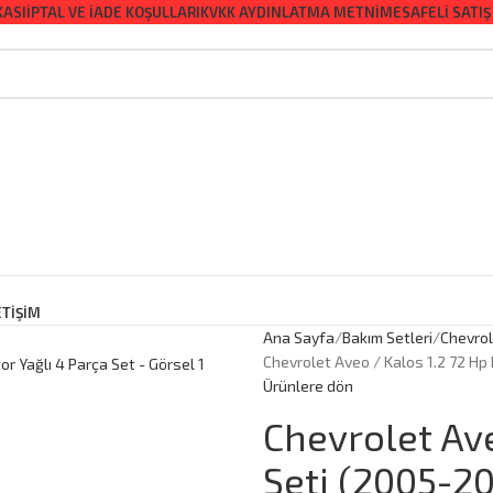
KASI
İPTAL VE İADE KOŞULLARI
KVKK AYDINLATMA METNI
MESAFELI SATIŞ
ETİŞİM
Ana Sayfa
Bakım Setleri
Chevro
Chevrolet Aveo / Kalos 1.2 72 Hp
Ürünlere dön
Chevrolet Av
Seti (2005-20