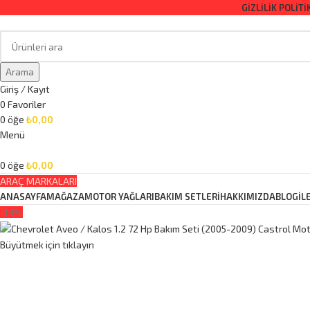
GIZLILIK POLITI
Arama
Giriş / Kayıt
0
Favoriler
0
öğe
₺
0,00
Menü
0
öğe
₺
0,00
ARAÇ MARKALARI
ANASAYFA
MAĞAZA
MOTOR YAĞLARI
BAKIM SETLERİ
HAKKIMIZDA
BLOG
İL
-13%
Büyütmek için tıklayın