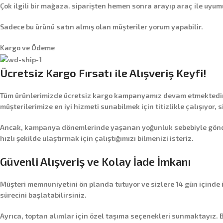
Çok ilgili bir mağaza. siparişten hemen sonra arayıp araç ile uyumu
Sadece bu ürünü satın almış olan müşteriler yorum yapabilir.
Kargo ve Ödeme
Ücretsiz Kargo Fırsatı ile Alışveriş Keyfi!
Tüm ürünlerimizde
ücretsiz kargo
kampanyamız devam etmektedir! 
müşterilerimize en iyi hizmeti sunabilmek için titizlikle çalışıyor, 
Ancak, kampanya dönemlerinde yaşanan yoğunluk sebebiyle gönderim
hızlı şekilde ulaştırmak için çalıştığımızı bilmenizi isteriz.
Güvenli Alışveriş ve Kolay İade İmkanı
Müşteri memnuniyetini ön planda tutuyor ve sizlere
14 gün içinde
sürecini başlatabilirsiniz.
Ayrıca,
toptan alımlar
için özel taşıma seçenekleri sunmaktayız. B