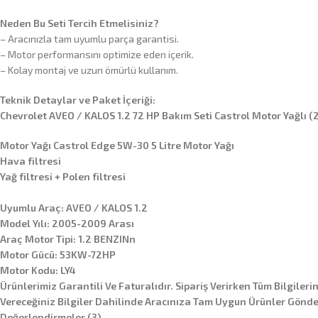
Neden Bu Seti Tercih Etmelisiniz?
– Aracınızla tam uyumlu parça garantisi.
– Motor performansını optimize eden içerik.
– Kolay montaj ve uzun ömürlü kullanım.
Teknik Detaylar ve Paket İçeriği:
Chevrolet AVEO / KALOS 1.2 72 HP Bakım Seti Castrol Motor Yağlı 
Motor Yağı Castrol Edge 5W-30 5 Litre Motor Yağı
Hava filtresi
Yağ filtresi + Polen filtresi
Uyumlu Araç: AVEO / KALOS 1.2
Model Yılı: 2005-2009 Arası
Araç Motor Tipi: 1.2 BENZINn
Motor Gücü: 53KW-72HP
Motor Kodu: LY4
Ürünlerimiz Garantili Ve Faturalıdır. Sipariş Verirken Tüm Bilgileri
Vereceğiniz Bilgiler Dahilinde Aracınıza Tam Uygun Ürünler Gönder
Değerlendirmeler (3)