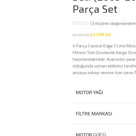
Parça Set
(
3
müşteri değerlendirm
₺
1.938,00
₺
2.225,00
4 Parça Castrol Edge 5 Litre Motor
Filtresi Tüm Ürünlerde Kargo Ücre
hazırlanmaktadır. Aracınızın şase
olduğunda uzman ekibimiz tarafını
arızaya sebep verirse tüm zarar f
MOTOR YAĞI
FILTRE MARKASI
MOTOR GÜCÜ