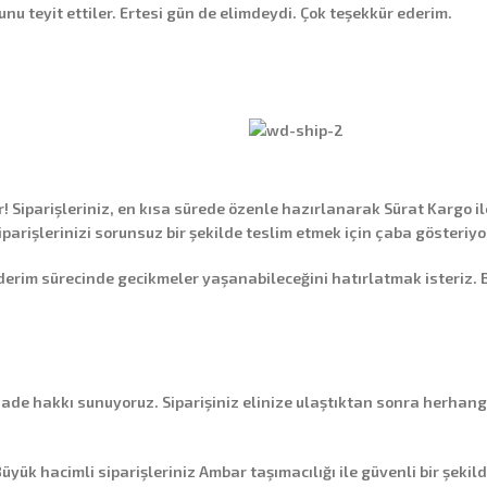
nu teyit ettiler. Ertesi gün de elimdeydi. Çok teşekkür ederim.
Siparişleriniz, en kısa sürede özenle hazırlanarak
Sürat Kargo
il
siparişlerinizi sorunsuz bir şekilde teslim etmek için çaba gösteriyo
 sürecinde gecikmeler yaşanabileceğini hatırlatmak isteriz. Bu g
 iade hakkı
sunuyoruz. Siparişiniz elinize ulaştıktan sonra herhang
üyük hacimli siparişleriniz
Ambar taşımacılığı
ile güvenli bir şekil