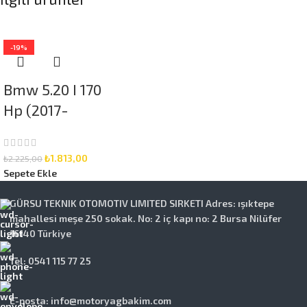
-19%
Bmw 5.20 I 170
Hp (2017-
2020) Elf 5W-
30 5 Litre
₺
1.813,00
₺
2.225,00
Motor Yağlı
Sepete Ekle
Bakım Seti 3
GÜRSU TEKNIK OTOMOTIV LIMITED SIRKETI Adres: ışıktepe
Parça Set
mahallesi meşe 250 sokak. No: 2 iç kapı no: 2 Bursa Nilüfer
16140 Türkiye
Tel: 0541 115 77 25
E-posta: info@motoryagbakim.com