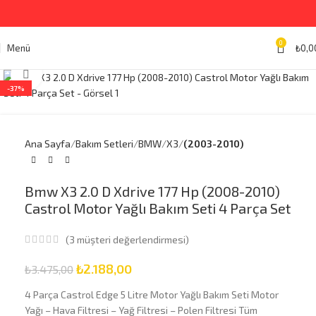
0
Menü
₺
0,0
Büyütmek için tıklayın
-37%
Ana Sayfa
Bakım Setleri
BMW
X3
(2003-2010)
Bmw X3 2.0 D Xdrive 177 Hp (2008-2010)
Castrol Motor Yağlı Bakım Seti 4 Parça Set
(
3
müşteri değerlendirmesi)
₺
2.188,00
₺
3.475,00
4 Parça Castrol Edge 5 Litre Motor Yağlı Bakım Seti Motor
Yağı – Hava Filtresi – Yağ Filtresi – Polen Filtresi Tüm