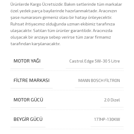
Ürünlerde Kargo Ücretsizdir. Bakım setlerinde tüm markalar
özel yedek parça bayilerinde hazırlanmaktadır. Aracınızın
şase numarasını girmeniz olası bir hatayı önleyecektir.
Ruhsat ihtiyacımız olduğunda uzman ekibimiz tarafınıza
ulaşacaktır. Satılan tüm ürünler garantilidir. Aracınızda
oluşacak bir arızaya sebep verirse tüm zarar firmamız
tarafından karşılanacaktır.
MOTOR YAĞI
Castrol Edge 5W-30 5 Litre
FILTRE MARKASI
MANN BOSCH FİLTRON
MOTOR GÜCÜ
2.0 Dizel
BEYGIR GÜCÜ
177HP-130KW