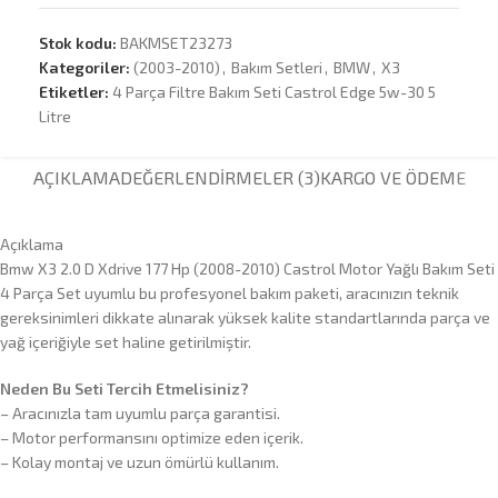
Stok kodu:
BAKMSET23273
Kategoriler:
(2003-2010)
,
Bakım Setleri
,
BMW
,
X3
Etiketler:
4 Parça Filtre Bakım Seti Castrol Edge 5w-30 5
Litre
AÇIKLAMA
DEĞERLENDIRMELER (3)
KARGO VE ÖDEME
Açıklama
Bmw X3 2.0 D Xdrive 177 Hp (2008-2010) Castrol Motor Yağlı Bakım Seti
4 Parça Set uyumlu bu profesyonel bakım paketi, aracınızın teknik
gereksinimleri dikkate alınarak yüksek kalite standartlarında parça ve
yağ içeriğiyle set haline getirilmiştir.
Neden Bu Seti Tercih Etmelisiniz?
– Aracınızla tam uyumlu parça garantisi.
– Motor performansını optimize eden içerik.
– Kolay montaj ve uzun ömürlü kullanım.