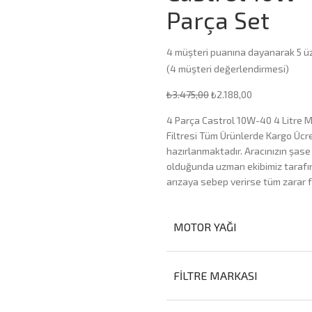
Parça Set
4
müşteri puanına dayanarak 5 ü
(
4
müşteri değerlendirmesi)
₺
3.475,00
₺
2.188,00
4 Parça Castrol 10W-40 4 Litre Mo
Filtresi Tüm Ürünlerde Kargo Ücre
hazırlanmaktadır. Aracınızın şase
olduğunda uzman ekibimiz tarafını
arızaya sebep verirse tüm zarar f
MOTOR YAĞI
FILTRE MARKASI