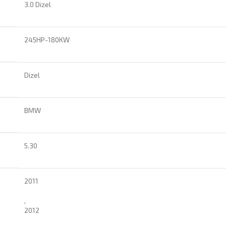
3.0 Dizel
245HP-180KW
Dizel
BMW
5.30
2011
,
2012