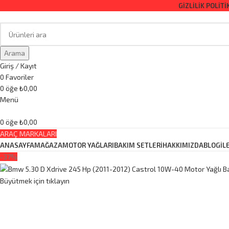
GIZLILIK POLITI
Arama
Giriş / Kayıt
0
Favoriler
0
öğe
₺
0,00
Menü
0
öğe
₺
0,00
ARAÇ MARKALARI
ANASAYFA
MAĞAZA
MOTOR YAĞLARI
BAKIM SETLERİ
HAKKIMIZDA
BLOG
İL
-37%
Büyütmek için tıklayın