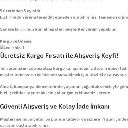
5 üzerinden
5
oy aldı
Bu firmadan ürünü tereddüt etmeden alabilirsiniz, tamamen orjina
Sadece bu ürünü satın almış olan müşteriler yorum yapabilir.
Kargo ve Ödeme
Ücretsiz Kargo Fırsatı ile Alışveriş Keyfi!
Tüm ürünlerimizde
ücretsiz kargo
kampanyamız devam etmektedir! 
müşterilerimize en iyi hizmeti sunabilmek için titizlikle çalışıyor, 
Ancak, kampanya dönemlerinde yaşanan yoğunluk sebebiyle gönderim
hızlı şekilde ulaştırmak için çalıştığımızı bilmenizi isteriz.
Güvenli Alışveriş ve Kolay İade İmkanı
Müşteri memnuniyetini ön planda tutuyor ve sizlere
14 gün içinde
sürecini başlatabilirsiniz.