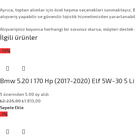
Ayrıca,
toptan alımlar
için özel taşıma seçenekleri sunmaktayız. B
alışveriş yapabilir ve güvenilir lojistik hizmetimizden yararlanabil
Alışverişiniz boyunca herhangi bir sorunuz olursa, müşteri destek
İlgili ürünler
-19%
Bmw 5.20 I 170 Hp (2017-2020) Elf 5W-30 5 Li
5 üzerinden
5.00
oy aldı
₺
2.225,00
₺
1.813,00
Sepete Ekle
-1%