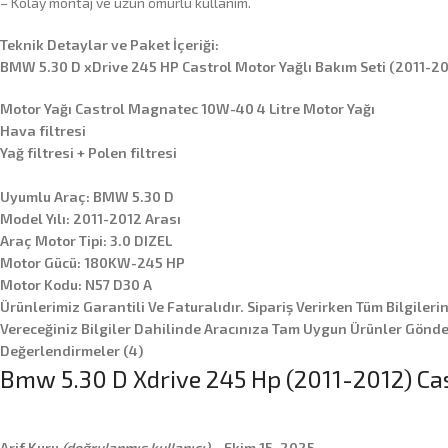
– Kolay montaj ve uzun ömürlü kullanım.
Teknik Detaylar ve Paket İçeriği:
BMW 5.30 D xDrive 245 HP Castrol Motor Yağlı Bakım Seti (2011-20
Motor Yağı Castrol Magnatec 10W-40 4 Litre Motor Yağı
Hava filtresi
Yağ filtresi + Polen filtresi
Uyumlu Araç: BMW 5.30 D
Model Yılı: 2011-2012 Arası
Araç Motor Tipi: 3.0 DIZEL
Motor Gücü: 180KW-245 HP
Motor Kodu: N57 D30 A
Ürünlerimiz Garantili Ve Faturalıdır. Sipariş Verirken Tüm Bilgileri
Vereceğiniz Bilgiler Dahilinde Aracınıza Tam Uygun Ürünler Gönder
Değerlendirmeler (4)
Bmw 5.30 D Xdrive 245 Hp (2011-2012) Cas
Arif Kuru
(doğrulanmış kullanıcı)
–
Ekim 15, 2025