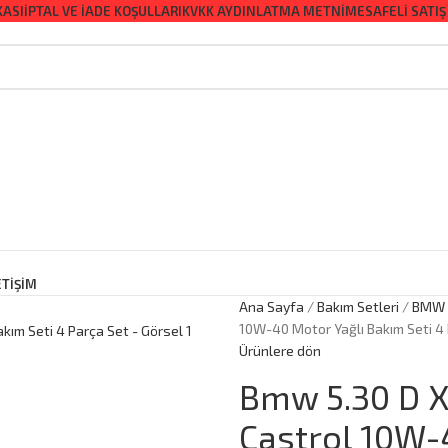
KASI
İPTAL VE İADE KOŞULLARI
KVKK AYDINLATMA METNI
MESAFELI SATIŞ
ETİŞİM
Ana Sayfa
Bakım Setleri
BMW
10W-40 Motor Yağlı Bakım Seti 4
Ürünlere dön
Bmw 5.30 D X
Castrol 10W-