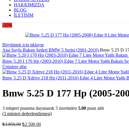
HAKKIMIZDA
BLOG
İLETİŞİM
-35%
Büyütmek için tıklayın
Ana Sayfa
Bakım Setleri
BMW
5 Serisi
(2001-2010)
Bmw 5.25 D 177
Bmw 5.20 I 170 Hp (2003-2010) Edge 7 Litre Motor Yağlı Bakım Set
Ürünlere dön
Bmw 5.25 D Xdrive 218 Hp (2011-2016) Edge 4 Litre Motor Yağlı B
Bmw 5.25 D 177 Hp (2005-2008
3
müşteri puanına dayanarak 5 üzerinden
5.00
puan aldı
(
3
müşteri değerlendirmesi)
₺
3.850,00
₺
2.500,00