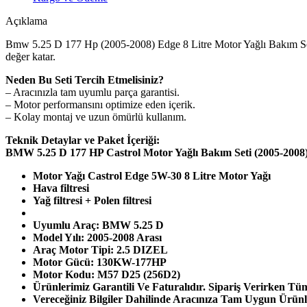
Açıklama
Bmw 5.25 D 177 Hp (2005-2008) Edge 8 Litre Motor Yağlı Bakım Seti 4
değer katar.
Neden Bu Seti Tercih Etmelisiniz?
– Aracınızla tam uyumlu parça garantisi.
– Motor performansını optimize eden içerik.
– Kolay montaj ve uzun ömürlü kullanım.
Teknik Detaylar ve Paket İçeriği:
BMW 5.25 D 177 HP Castrol Motor Yağlı Bakım Seti (2005-2008)
Motor Yağı Castrol Edge 5W-30 8 Litre Motor Yağı
Hava filtresi
Yağ filtresi + Polen filtresi
Uyumlu Araç: BMW 5.25 D
Model Yılı: 2005-2008 Arası
Araç Motor Tipi: 2.5 DIZEL
Motor Gücü: 130KW-177HP
Motor Kodu: M57 D25 (256D2)
Ürünlerimiz Garantili Ve Faturalıdır. Sipariş Verirken Tüm
Vereceğiniz Bilgiler Dahilinde Aracınıza Tam Uygun Ürünl