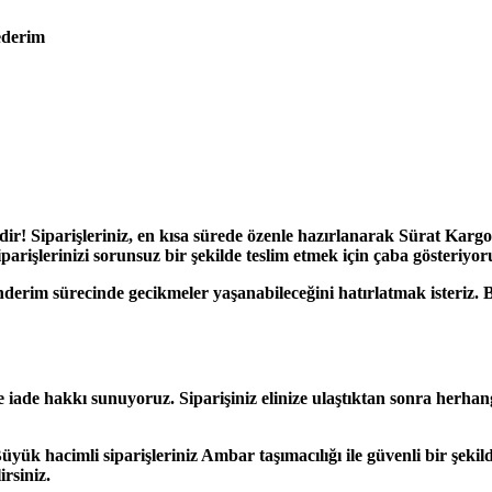
ederim
 Siparişleriniz, en kısa sürede özenle hazırlanarak
Sürat Kargo
siparişlerinizi sorunsuz bir şekilde teslim etmek için çaba gösteriyor
m sürecinde gecikmeler yaşanabileceğini hatırlatmak isteriz. Bu g
e iade hakkı
sunuyoruz. Siparişiniz elinize ulaştıktan sonra herhan
Büyük hacimli siparişleriniz
Ambar taşımacılığı
ile güvenli bir şekil
irsiniz.