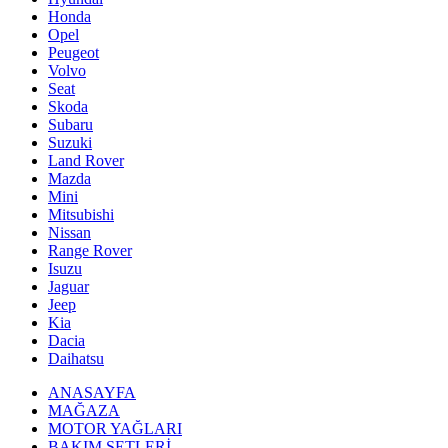
Honda
Opel
Peugeot
Volvo
Seat
Skoda
Subaru
Suzuki
Land Rover
Mazda
Mini
Mitsubishi
Nissan
Range Rover
Isuzu
Jaguar
Jeep
Kia
Dacia
Daihatsu
ANASAYFA
MAĞAZA
MOTOR YAĞLARI
BAKIM SETLERİ