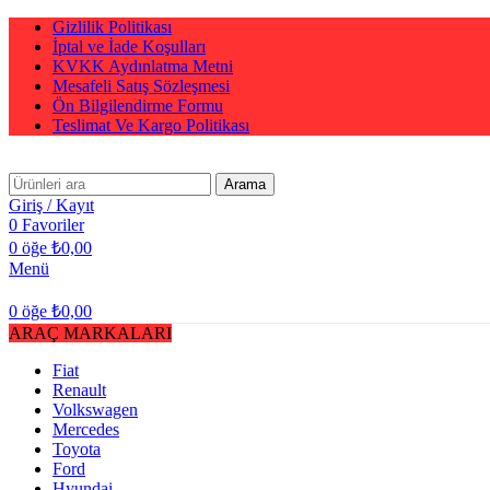
Gizlilik Politikası
İptal ve İade Koşulları
KVKK Aydınlatma Metni
Mesafeli Satış Sözleşmesi
Ön Bilgilendirme Formu
Teslimat Ve Kargo Politikası
Arama
Giriş / Kayıt
0
Favoriler
0
öğe
₺
0,00
Menü
0
öğe
₺
0,00
ARAÇ MARKALARI
Fiat
Renault
Volkswagen
Mercedes
Toyota
Ford
Hyundai