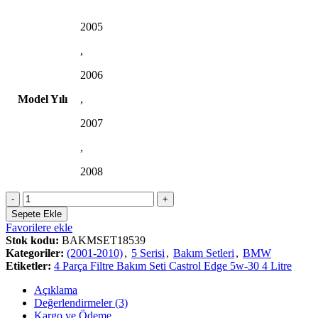
2005
,
2006
Model Yılı
,
2007
,
2008
Sepete Ekle
Favorilere ekle
Stok kodu:
BAKMSET18539
Kategoriler:
(2001-2010)
,
5 Serisi
,
Bakım Setleri
,
BMW
Etiketler:
4 Parça Filtre Bakım Seti Castrol Edge 5w-30 4 Litre
Açıklama
Değerlendirmeler (3)
Kargo ve Ödeme