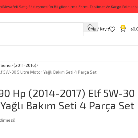
ni
Mesafeli Satış Sözleşmesi
Ön Bilgilendirme Formu
Teslimat Ve Kargo Politikası
0
Giriş / Kayıt
₺
0,
 Serisi
(2011-2016)
f 5W-30 5 Litre Motor Yağlı Bakım Seti 4 Parça Set
90 Hp (2014-2017) Elf 5W-30
 Yağlı Bakım Seti 4 Parça Set
dirmesi)