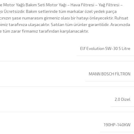
e Motor Yağlı Bakım Seti Motor Yağı – Hava Filtresi – Yağ Filtresi –
go Ücretsizdir. Bakım setlerinde tüm markalar özel yedek parça
cınızın şase numarasını girmeniz olası bir hatayı önleyecektir. Ruhsat
iz tarafınıza ulaşacaktır. Satılan tüm ürünler garantilidir. Aracınızda
e tüm zarar firmamız tarafından karşılanacaktır.
Elf Evolution 5W-30 5 Litre
MANN BOSCH FİLTRON
2.0 Dizel
190HP-140KW