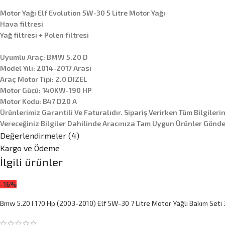
Motor Yağı Elf Evolution 5W-30 5 Litre Motor Yağı
Hava filtresi
Yağ filtresi + Polen filtresi
Uyumlu Araç: BMW 5.20 D
Model Yılı: 2014-2017 Arası
Araç Motor Tipi: 2.0 DIZEL
Motor Gücü: 140KW-190 HP
Motor Kodu: B47 D20 A
Ürünlerimiz Garantili Ve Faturalıdır. Sipariş Verirken Tüm Bilgileri
Vereceğiniz Bilgiler Dahilinde Aracınıza Tam Uygun Ürünler Gönder
Değerlendirmeler (4)
Kargo ve Ödeme
İlgili ürünler
-16%
Bmw 5.20 I 170 Hp (2003-2010) Elf 5W-30 7 Litre Motor Yağlı Bakım Seti 