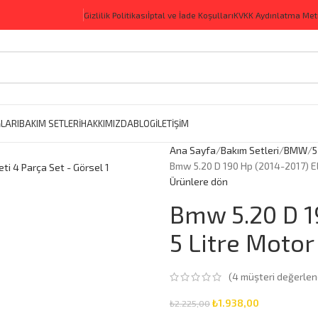
Gizlilik Politikası
İptal ve İade Koşulları
KVKK Aydınlatma Met
LARI
BAKIM SETLERİ
HAKKIMIZDA
BLOG
İLETİŞİM
Ana Sayfa
Bakım Setleri
BMW
5
Bmw 5.20 D 190 Hp (2014-2017) El
Ürünlere dön
Bmw 5.20 D 1
5 Litre Motor
(
4
müşteri değerlen
₺
1.938,00
₺
2.225,00