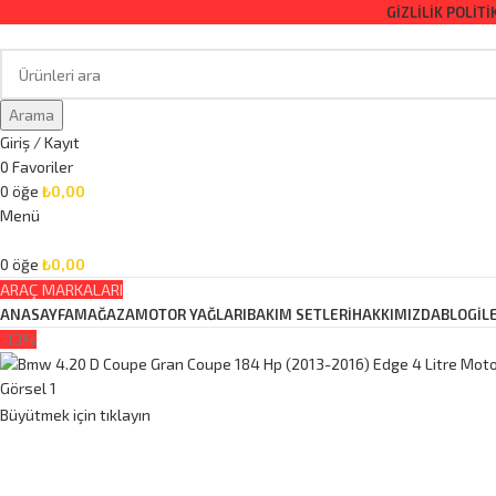
GIZLILIK POLITI
Arama
Giriş / Kayıt
0
Favoriler
0
öğe
₺
0,00
Menü
0
öğe
₺
0,00
ARAÇ MARKALARI
ANASAYFA
MAĞAZA
MOTOR YAĞLARI
BAKIM SETLERİ
HAKKIMIZDA
BLOG
İL
-13%
Büyütmek için tıklayın