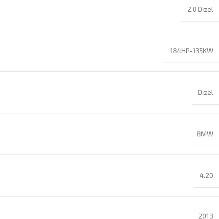
2.0 Dizel
184HP-135KW
Dizel
BMW
4.20
2013