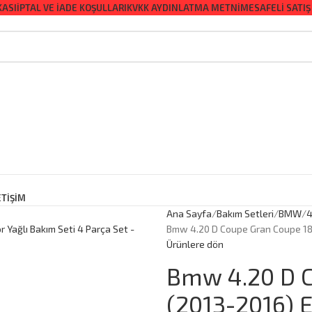
KASI
İPTAL VE İADE KOŞULLARI
KVKK AYDINLATMA METNI
MESAFELI SATIŞ
ETİŞİM
Ana Sayfa
Bakım Setleri
BMW
4
Bmw 4.20 D Coupe Gran Coupe 184
Ürünlere dön
Bmw 4.20 D 
(2013-2016) E