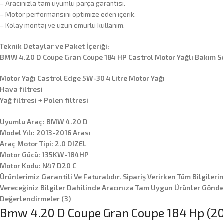
– Aracınızla tam uyumlu parça garantisi.
– Motor performansını optimize eden içerik.
– Kolay montaj ve uzun ömürlü kullanım.
Teknik Detaylar ve Paket İçeriği:
BMW 4.20 D Coupe Gran Coupe 184 HP Castrol Motor Yağlı Bakım Se
Motor Yağı Castrol Edge 5W-30 4 Litre Motor Yağı
Hava filtresi
Yağ filtresi + Polen filtresi
Uyumlu Araç: BMW 4.20 D
Model Yılı: 2013-2016 Arası
Araç Motor Tipi: 2.0 DIZEL
Motor Gücü: 135KW-184HP
Motor Kodu: N47 D20 C
Ürünlerimiz Garantili Ve Faturalıdır. Sipariş Verirken Tüm Bilgileri
Vereceğiniz Bilgiler Dahilinde Aracınıza Tam Uygun Ürünler Gönder
Değerlendirmeler (3)
Bmw 4.20 D Coupe Gran Coupe 184 Hp (2013