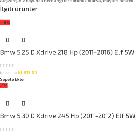
Alışverişiniz boyunca herhangi bir sorunuz olursa, müşteri destek
İlgili ürünler
-19%
Bmw 5.25 D Xdrive 218 Hp (2011-2016) Elf 5W-
₺
1.813,00
₺
2.225,00
Sepete Ekle
-1%
Bmw 5.30 D Xdrive 245 Hp (2011-2012) Elf 5W-