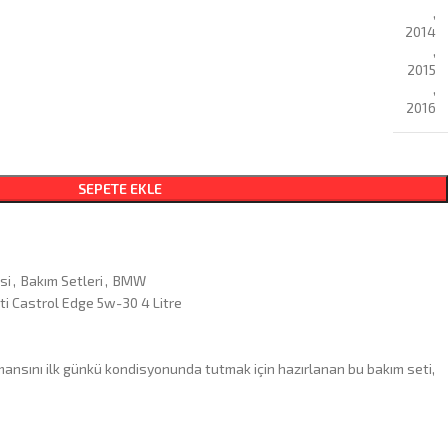
,
2014
,
2015
,
2016
SEPETE EKLE
si
,
Bakım Setleri
,
BMW
eti Castrol Edge 5w-30 4 Litre
nsını ilk günkü kondisyonunda tutmak için hazırlanan bu bakım seti,