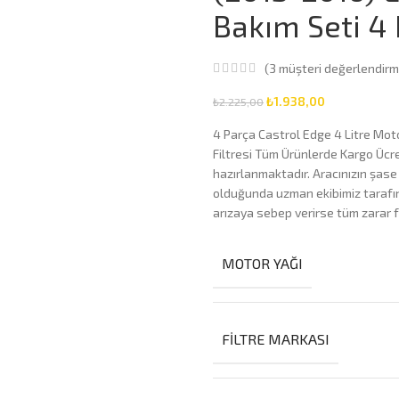
Bakım Seti 4 
(
3
müşteri değerlendirm
₺
1.938,00
₺
2.225,00
4 Parça Castrol Edge 4 Litre Motor
Filtresi Tüm Ürünlerde Kargo Ücre
hazırlanmaktadır. Aracınızın şase
olduğunda uzman ekibimiz tarafını
arızaya sebep verirse tüm zarar f
MOTOR YAĞI
FILTRE MARKASI