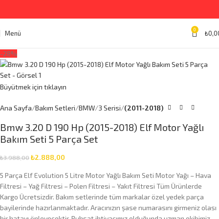
0
Menü
₺
0,0
-28%
Büyütmek için tıklayın
Ana Sayfa
Bakım Setleri
BMW
3 Serisi
(2011-2018)
Bmw 3.20 D 190 Hp (2015-2018) Elf Motor Yağlı
Bakım Seti 5 Parça Set
₺
2.888,00
₺
3.988,00
5 Parça Elf Evolution 5 Litre Motor Yağlı Bakım Seti Motor Yağı – Hava
Filtresi – Yağ Filtresi – Polen Filtresi – Yakıt Filtresi Tüm Ürünlerde
Kargo Ücretsizdir. Bakım setlerinde tüm markalar özel yedek parça
bayilerinde hazırlanmaktadır. Aracınızın şase numarasını girmeniz olası
bir hatayı önleyecektir. Ruhsat ihtiyacımız olduğunda uzman ekibimiz