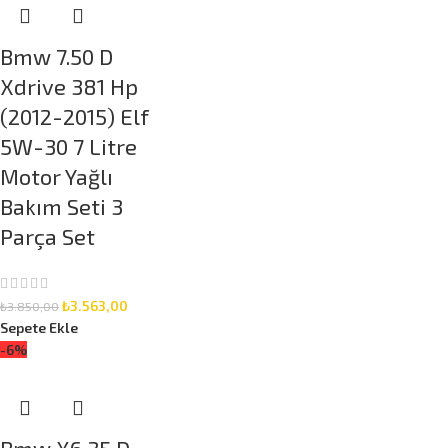
Bmw 7.50 D
Xdrive 381 Hp
(2012-2015) Elf
5W-30 7 Litre
Motor Yağlı
Bakım Seti 3
Parça Set
₺
3.563,00
₺
3.850,00
Sepete Ekle
-6%
Bmw X6 35 D