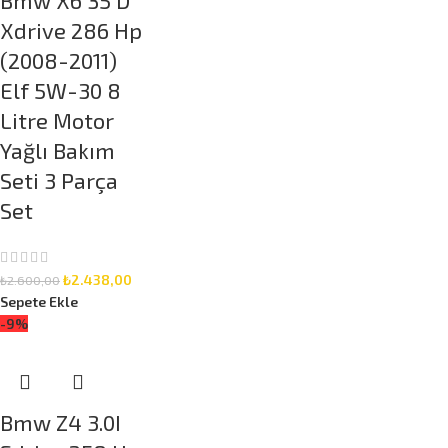
Xdrive 286 Hp
(2008-2011)
Elf 5W-30 8
Litre Motor
Yağlı Bakım
Seti 3 Parça
Set
₺
2.438,00
₺
2.600,00
Sepete Ekle
-9%
Bmw Z4 3.0I