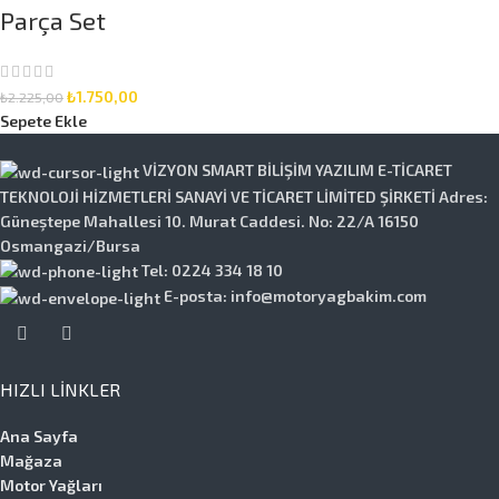
Parça Set
₺
1.750,00
₺
2.225,00
Sepete Ekle
VİZYON SMART BİLİŞİM YAZILIM E-TİCARET
TEKNOLOJİ HİZMETLERİ SANAYİ VE TİCARET LİMİTED ŞİRKETİ Adres:
Güneştepe Mahallesi 10. Murat Caddesi. No: 22/A 16150
Osmangazi/Bursa
Tel: 0224 334 18 10
E-posta: info@motoryagbakim.com
HIZLI LINKLER
Ana Sayfa
Mağaza
Motor Yağları