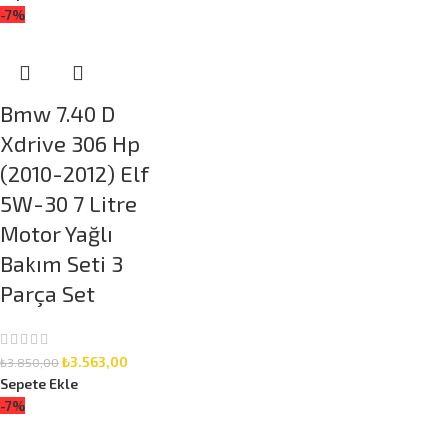
-7%
Bmw 7.40 D
Xdrive 306 Hp
(2010-2012) Elf
5W-30 7 Litre
Motor Yağlı
Bakım Seti 3
Parça Set
₺
3.563,00
₺
3.850,00
Sepete Ekle
-7%