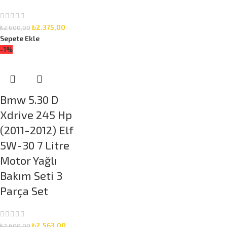
₺
2.375,00
₺
2.600,00
Sepete Ekle
-1%
Bmw 5.30 D
Xdrive 245 Hp
(2011-2012) Elf
5W-30 7 Litre
Motor Yağlı
Bakım Seti 3
Parça Set
₺
2.563,00
₺
2.600,00