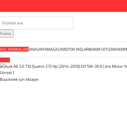
Arama
RAÇ MARKALARI
ANASAYFA
MAĞAZA
MOTOR YAĞLARI
BAKIM SETLERİ
HAKKIM
-22%
Büyütmek için tıklayın