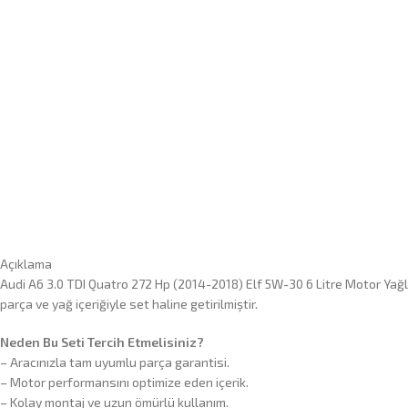
Açıklama
Audi A6 3.0 TDI Quatro 272 Hp (2014-2018) Elf 5W-30 6 Litre Motor Yağlı
parça ve yağ içeriğiyle set haline getirilmiştir.
Neden Bu Seti Tercih Etmelisiniz?
– Aracınızla tam uyumlu parça garantisi.
– Motor performansını optimize eden içerik.
– Kolay montaj ve uzun ömürlü kullanım.