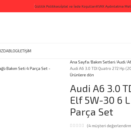
Gizlilik Politikası
İptal ve İade Koşulları
KVKK Aydınlatma Met
IZDA
BLOG
İLETİŞİM
Ana Sayfa
Bakım Setleri
Audi
A
Audi A6 3.0 TDI Quatro 272 Hp (20
Ürünlere dön
Audi A6 3.0 T
Elf 5W-30 6 L
Parça Set
(
4
müşteri değerlendirm