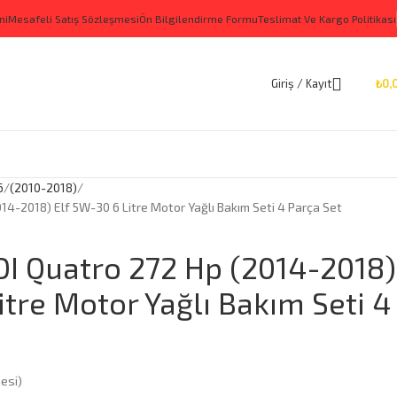
ni
Mesafeli Satış Sözleşmesi
Ön Bilgilendirme Formu
Teslimat Ve Kargo Politikası
Giriş / Kayıt
₺
0,
6
(2010-2018)
14-2018) Elf 5W-30 6 Litre Motor Yağlı Bakım Seti 4 Parça Set
DI Quatro 272 Hp (2014-2018)
itre Motor Yağlı Bakım Seti 4
esi)