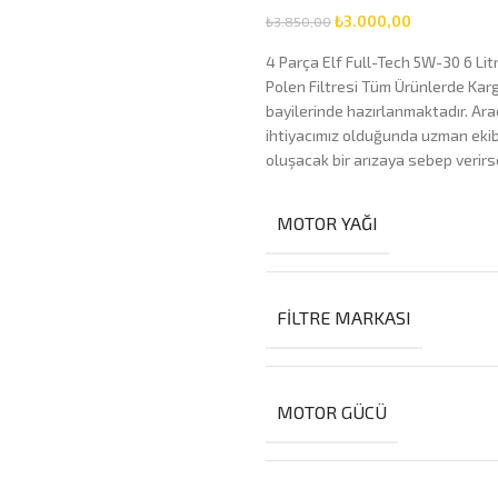
₺
3.000,00
₺
3.850,00
4 Parça Elf Full-Tech 5W-30 6 Litr
Polen Filtresi Tüm Ürünlerde Kar
bayilerinde hazırlanmaktadır. Ara
ihtiyacımız olduğunda uzman ekibim
oluşacak bir arızaya sebep verirs
MOTOR YAĞI
FILTRE MARKASI
MOTOR GÜCÜ