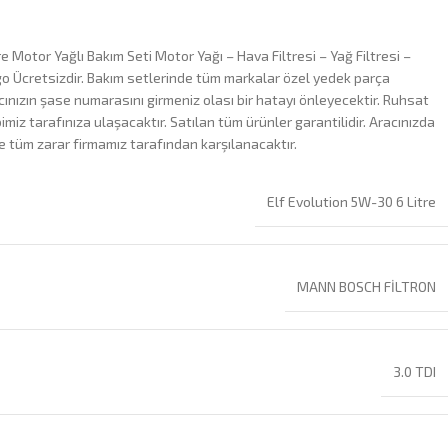
e Motor Yağlı Bakım Seti Motor Yağı – Hava Filtresi – Yağ Filtresi –
go Ücretsizdir. Bakım setlerinde tüm markalar özel yedek parça
cınızın şase numarasını girmeniz olası bir hatayı önleyecektir. Ruhsat
iz tarafınıza ulaşacaktır. Satılan tüm ürünler garantilidir. Aracınızda
e tüm zarar firmamız tarafından karşılanacaktır.
Elf Evolution 5W-30 6 Litre
MANN BOSCH FİLTRON
3.0 TDI