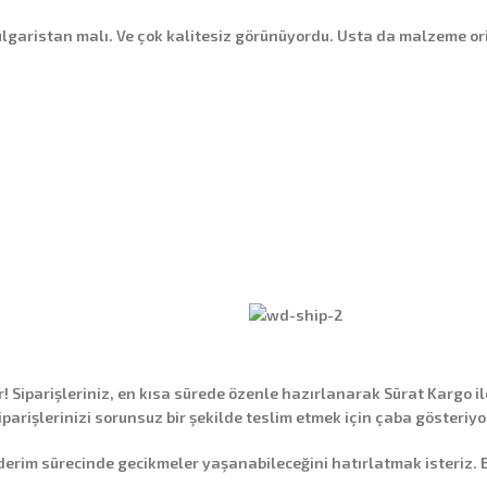
 Bulgaristan malı. Ve çok kalitesiz görünüyordu. Usta da malzeme ori
Siparişleriniz, en kısa sürede özenle hazırlanarak
Sürat Kargo
il
siparişlerinizi sorunsuz bir şekilde teslim etmek için çaba gösteriyo
 sürecinde gecikmeler yaşanabileceğini hatırlatmak isteriz. Bu g