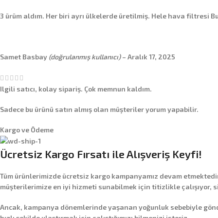
3 ürüm aldım. Her biri ayrı ülkelerde üretilmiş. Hele hava filtresi
Samet Basbay
(doğrulanmış kullanıcı)
–
Aralık 17, 2025
Ilgili satıcı, kolay sipariş. Çok memnun kaldım.
Sadece bu ürünü satın almış olan müşteriler yorum yapabilir.
Kargo ve Ödeme
Ücretsiz Kargo Fırsatı ile Alışveriş Keyfi!
Tüm ürünlerimizde
ücretsiz kargo
kampanyamız devam etmektedir! 
müşterilerimize en iyi hizmeti sunabilmek için titizlikle çalışıyor, 
Ancak, kampanya dönemlerinde yaşanan yoğunluk sebebiyle gönderim
hızlı şekilde ulaştırmak için çalıştığımızı bilmenizi isteriz.